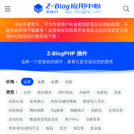
本站不是官方，只为方便用户快速查找所需且好用的应用，不
提供购买和下载服务！如需购买请联系开发者或点击详情页官方应
用中心链接进行购买或下载！
Z-BlogPHP 插件
选择一个您喜欢的插件，看看它是否适合您的需求
价格：
全部
免费
收费
优惠
类型：
全部
静态缓存
SEO优化
AI创作
伪原创
采集
内容生成
发布接口
内容/关键词替换
数据导入导出
内容推送
网站地图
Tag标签
蜘蛛统计
伪静态
文章目录
自动别名
数据库管理及优化
用户中心
注册登录
登录/评论/密码可见
投稿
支付
淘宝客
防采集