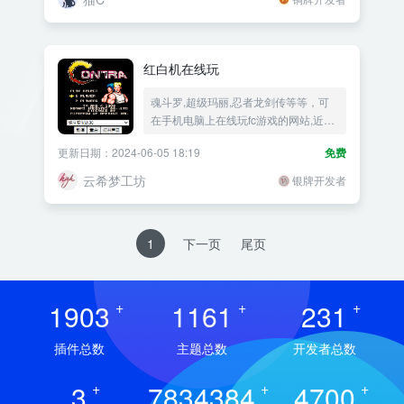
红白机在线玩
魂斗罗,超级玛丽,忍者龙剑传等等，可
在手机电脑上在线玩fc游戏的网站,近乎
完美的还原任天堂FC/NES原版ROM游
更新日期：2024-06-05 18:19
免费
戏的视频和声音。
云希梦工坊
银牌开发者
1
下一页
尾页
1903
+
1161
+
231
+
插件总数
主题总数
开发者总数
3
+
7834384
+
4700
+