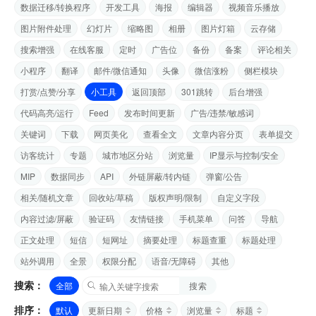
数据迁移/转换程序
开发工具
海报
编辑器
视频音乐播放
图片附件处理
幻灯片
缩略图
相册
图片灯箱
云存储
搜索增强
在线客服
定时
广告位
备份
备案
评论相关
小程序
翻译
邮件/微信通知
头像
微信涨粉
侧栏模块
打赏/点赞/分享
小工具
返回顶部
301跳转
后台增强
代码高亮/运行
Feed
发布时间更新
广告/违禁/敏感词
关键词
下载
网页美化
查看全文
文章内容分页
表单提交
访客统计
专题
城市地区分站
浏览量
IP显示与控制/安全
MIP
数据同步
API
外链屏蔽/转内链
弹窗/公告
相关/随机文章
回收站/草稿
版权声明/限制
自定义字段
内容过滤/屏蔽
验证码
友情链接
手机菜单
问答
导航
正文处理
短信
短网址
摘要处理
标题查重
标题处理
站外调用
全景
权限分配
语音/无障碍
其他
搜索：
全部
搜索
排序：
默认
更新日期
价格
浏览量
标题