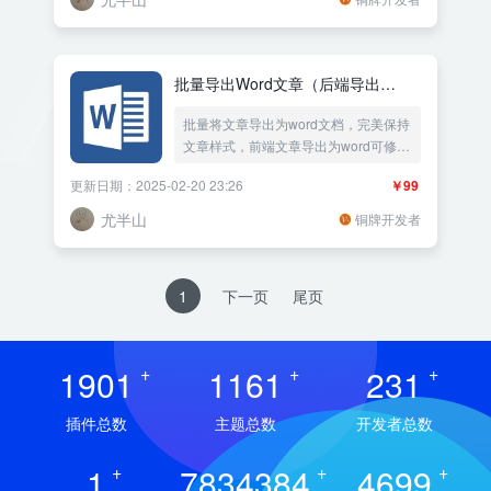
批量导出Word文章（后端导出
word+前端会员导出word+ 前端注册
批量将文章导出为word文档，完美保持
用户导出word）
文章样式，前端文章导出为word可修改
字体、字体大小、行距等样式、前端会
更新日期：2025-02-20 23:26
￥99
员导出word、 前端注册用户导出
word，配合用户中心插件使用
尤半山
铜牌开发者
1
下一页
尾页
1901
+
1161
+
231
+
插件总数
主题总数
开发者总数
1
+
7834384
+
4699
+