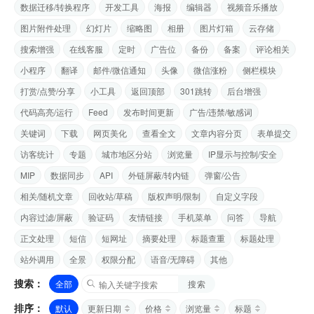
数据迁移/转换程序
开发工具
海报
编辑器
视频音乐播放
图片附件处理
幻灯片
缩略图
相册
图片灯箱
云存储
搜索增强
在线客服
定时
广告位
备份
备案
评论相关
小程序
翻译
邮件/微信通知
头像
微信涨粉
侧栏模块
打赏/点赞/分享
小工具
返回顶部
301跳转
后台增强
代码高亮/运行
Feed
发布时间更新
广告/违禁/敏感词
关键词
下载
网页美化
查看全文
文章内容分页
表单提交
访客统计
专题
城市地区分站
浏览量
IP显示与控制/安全
MIP
数据同步
API
外链屏蔽/转内链
弹窗/公告
相关/随机文章
回收站/草稿
版权声明/限制
自定义字段
内容过滤/屏蔽
验证码
友情链接
手机菜单
问答
导航
正文处理
短信
短网址
摘要处理
标题查重
标题处理
站外调用
全景
权限分配
语音/无障碍
其他
搜索：
全部
搜索
排序：
默认
更新日期
价格
浏览量
标题