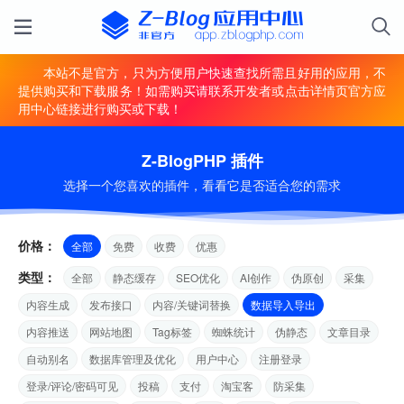
本站不是官方，只为方便用户快速查找所需且好用的应用，不
提供购买和下载服务！如需购买请联系开发者或点击详情页官方应
用中心链接进行购买或下载！
Z-BlogPHP 插件
选择一个您喜欢的插件，看看它是否适合您的需求
价格：
全部
免费
收费
优惠
类型：
全部
静态缓存
SEO优化
AI创作
伪原创
采集
内容生成
发布接口
内容/关键词替换
数据导入导出
内容推送
网站地图
Tag标签
蜘蛛统计
伪静态
文章目录
自动别名
数据库管理及优化
用户中心
注册登录
登录/评论/密码可见
投稿
支付
淘宝客
防采集