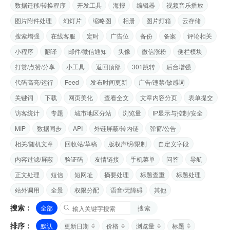
数据迁移/转换程序
开发工具
海报
编辑器
视频音乐播放
图片附件处理
幻灯片
缩略图
相册
图片灯箱
云存储
搜索增强
在线客服
定时
广告位
备份
备案
评论相关
小程序
翻译
邮件/微信通知
头像
微信涨粉
侧栏模块
打赏/点赞/分享
小工具
返回顶部
301跳转
后台增强
代码高亮/运行
Feed
发布时间更新
广告/违禁/敏感词
关键词
下载
网页美化
查看全文
文章内容分页
表单提交
访客统计
专题
城市地区分站
浏览量
IP显示与控制/安全
MIP
数据同步
API
外链屏蔽/转内链
弹窗/公告
相关/随机文章
回收站/草稿
版权声明/限制
自定义字段
内容过滤/屏蔽
验证码
友情链接
手机菜单
问答
导航
正文处理
短信
短网址
摘要处理
标题查重
标题处理
站外调用
全景
权限分配
语音/无障碍
其他
搜索：
全部
搜索
排序：
默认
更新日期
价格
浏览量
标题