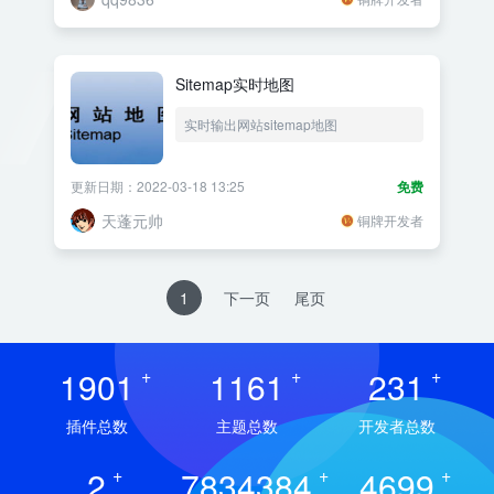
Sitemap实时地图
实时输出网站sitemap地图
更新日期：2022-03-18 13:25
免费
天蓬元帅
铜牌开发者
1
下一页
尾页
1901
+
1161
+
231
+
插件总数
主题总数
开发者总数
2
+
7834384
+
4699
+