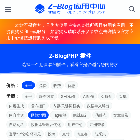
本站不是官方，只为方便用户快速查找所需且好用的应用，不
提供购买和下载服务！如需购买请联系开发者或点击详情页官方应
用中心链接进行购买或下载！
Z-BlogPHP 插件
选择一个您喜欢的插件，看看它是否适合您的需求
价格：
全部
免费
收费
优惠
类型：
全部
静态缓存
SEO优化
AI创作
伪原创
采集
内容生成
发布接口
内容/关键词替换
数据导入导出
内容推送
网站地图
Tag标签
蜘蛛统计
伪静态
文章目录
自动别名
数据库管理及优化
用户中心
注册登录
登录/评论/密码可见
投稿
支付
淘宝客
防采集