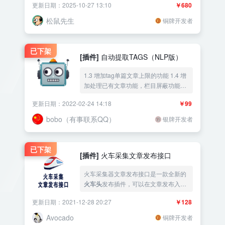
更新日期：2025-10-27 13:10
￥680
2024/08/09- 4.1.0 更新内容： 1）增
加首次访问语言设置
松鼠先生
铜牌开发者
已下架
[插件]
自动提取TAGS（NLP版）
1.3 增加tag单篇文章上限的功能 1.4 增
加处理已有文章功能，栏目屏蔽功能
1.5 增加联动
火车头
发布插件的功能 1.6
更新日期：2022-02-24 14:18
￥99
bug 插件截图：
bobo（有事联系QQ）
银牌开发者
已下架
[插件]
火车采集文章发布接口
火车采集器文章发布接口是一款全新的
火车头
发布插件，可以在文章发布入库
时，选择发布作者，文章发布状态，文
更新日期：2021-12-28 20:27
￥128
章是否置顶、是否允许评论，文章随机
浏览数，以及自动提取文章摘要等功
Avocado
铜牌开发者
能，支持多种发布应用的各种免登陆