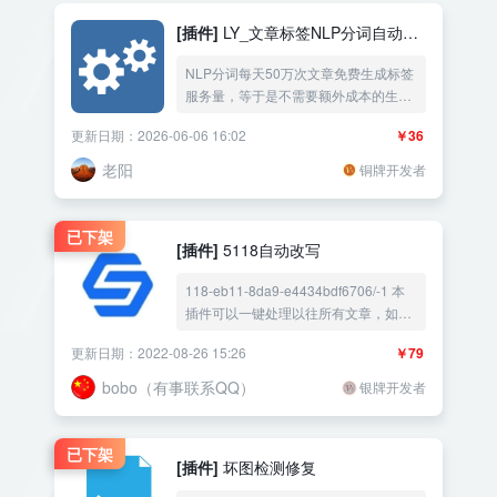
[插件]
LY_文章标签NLP分词自动标
签长尾词
NLP分词每天50万次文章免费生成标签
服务量，等于是不需要额外成本的生成
tags标签长尾词，并且支持
火车头
采集
更新日期：2026-06-06 16:02
￥36
与其它自动发布的文章自动生成标签，
可以批量把旧文章没有标签的文章自动
老阳
铜牌开发者
生成补加标签。 阿里云
已下架
[插件]
5118自动改写
118-eb11-8da9-e4434bdf6706/-1 本
插件可以一键处理以往所有文章，如果
火车头
发布插件有关联功能，可实现自
更新日期：2022-08-26 15:26
￥79
动采集并且自动改写的功能。 对5118
智能改写不了解的朋友，可以先
bobo（有事联系QQ）
银牌开发者
已下架
[插件]
坏图检测修复