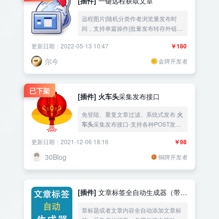
[插件]
一键远程获取文章
远程图片|随机分类作者浏览量发布时
间，支持单篇操作|批量发布转存外链图
片|新闻采集快速发布内容填充|
火车头
更新日期：2022-05-13 10:47
￥180
一键复制|定时发布|ZBlog采集插件——
《益吾库》尔今作品 有时做主题需要多
尔今
金牌开发者
一些评论测试效
已下架
[插件]
火车头
采集发布接口
免登陆、重复文章过滤、系统式发布
火
车头
采集发布接口-支持各种POST发布
数据的应用、程序、软件、脚本等！ 注
更新日期：2021-12-06 18:16
￥98
意：这不是采集插件，是
火车头
采集发
布接口，不了解的请略过！ 不提
30Blog
铜牌开发者
供火车
[插件]
文章标签全自动生成器（带标
签内链）支持阿里云自然语言处理
章标题或者文章内容全自动添加文章标
NLP