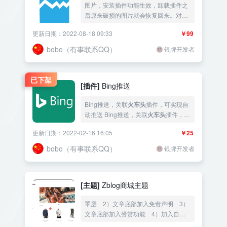
图片，安装插件功能生效，卸载插件之
后原来破损的图片就会恢复回来。对程
序和数据库无伤！ 此插件适用于
火车头
更新日期：2022-08-18 09:33
￥99
采集到的配图损坏和微信公众号提取的
配图损坏的问题！ 增加修改数据库功能
bobo（有事联系QQ）
银牌开发者
批量功能 更新日志
已下架
[插件]
Bing推送
Bing推送，关联
火车头
插件，可实现自
动推送 Bing推送，关联
火车头
插件，可
实现自动推送 插件设置页面可以显示剩
更新日期：2022-02-16 16:05
￥25
余额度。bing由于服务器还海外，所以
推送起来比较慢 推送api获取教程：
bobo（有事联系QQ）
银牌开发者
https:
[主题]
Zblog商城主题
罩层 2）文章底部加入免责声明 3）
文章底部加入赞赏功能 4）加入自定
义字段，方便
火车头
和简数使用