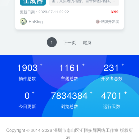
签，采集者的福音。自带标签内链功能
以及批量添加标签的功能，并且支持
火
更新日期：2023-07-11 22:22
￥99
车头
采集。支持阿里云自然语言处理的
NLP方式来进行分词处理。 基础设置
HaKing
银牌开发者
批量添加标签 NLP
1
下一页
尾页
1903
+
1161
+
231
+
插件总数
主题总数
开发者总数
0
+
7834384
+
4701
+
今日更新
浏览总数
运行天数
Copyright © 2014-2026 深圳市南山区汇恒多辉网络工作室 版权所
有