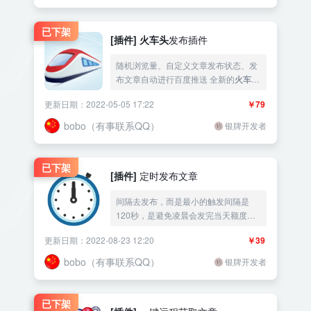
已下架
[插件]
火车头
发布插件
随机浏览量、自定义文章发布状态、发
布文章自动进行百度推送 全新的
火车头
发布插件，拥有随机浏览量、自定义文
更新日期：2022-05-05 17:22
￥79
章发布状态、发布文章自动进行百度推
送、
火车头
本地端选择栏目的功
bobo（有事联系QQ）
银牌开发者
能！！！ 注意注意！！需要配合火车
已下架
[插件]
定时发布文章
间隔去发布，而是最小的触发间隔是
120秒，是避免凌晨会发完当天额度的
情况。 定时发布文章插件，用于
火车头
更新日期：2022-08-23 12:20
￥39
采集了大量文章，然后使用本插件慢慢
的更新，插件会根据发布间隔，每天定
bobo（有事联系QQ）
银牌开发者
时的发布文章，并且修正发布
已下架