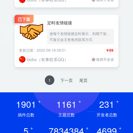
已下架
定时友情链接
使每个友情链接定时展示，到期下架，
可备注金主爸爸的联系方式
更新日期：2022-08-18 09:31
￥69
bobo（有事联系QQ）
银牌开发者
1
下一页
尾页
1901
+
1161
+
231
+
插件总数
主题总数
开发者总数
5
+
7834384
+
4699
+