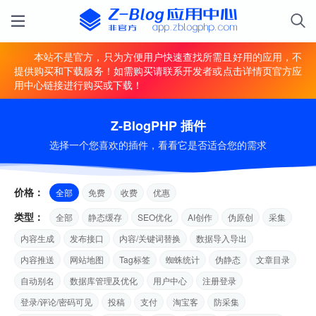
本站不是官方，只为方便用户快速查找所需且好用的应用，不
提供购买和下载服务！如需购买请联系开发者或点击详情页官方应
用中心链接进行购买或下载！
Z-BlogPHP 插件
选择一个您喜欢的插件，看看它是否适合您的需求
价格：
全部
免费
收费
优惠
类型：
全部
静态缓存
SEO优化
AI创作
伪原创
采集
内容生成
发布接口
内容/关键词替换
数据导入导出
内容推送
网站地图
Tag标签
蜘蛛统计
伪静态
文章目录
自动别名
数据库管理及优化
用户中心
注册登录
登录/评论/密码可见
投稿
支付
淘宝客
防采集