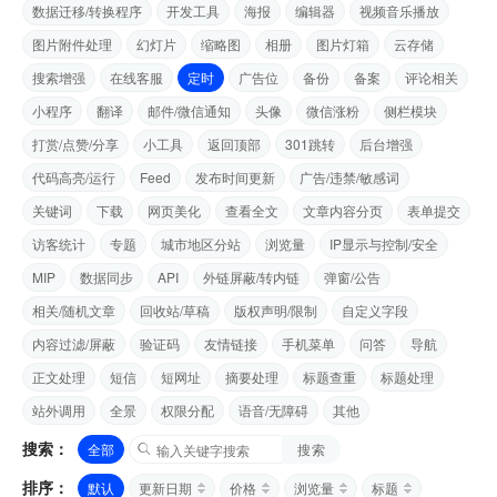
数据迁移/转换程序
开发工具
海报
编辑器
视频音乐播放
图片附件处理
幻灯片
缩略图
相册
图片灯箱
云存储
搜索增强
在线客服
定时
广告位
备份
备案
评论相关
小程序
翻译
邮件/微信通知
头像
微信涨粉
侧栏模块
打赏/点赞/分享
小工具
返回顶部
301跳转
后台增强
代码高亮/运行
Feed
发布时间更新
广告/违禁/敏感词
关键词
下载
网页美化
查看全文
文章内容分页
表单提交
访客统计
专题
城市地区分站
浏览量
IP显示与控制/安全
MIP
数据同步
API
外链屏蔽/转内链
弹窗/公告
相关/随机文章
回收站/草稿
版权声明/限制
自定义字段
内容过滤/屏蔽
验证码
友情链接
手机菜单
问答
导航
正文处理
短信
短网址
摘要处理
标题查重
标题处理
站外调用
全景
权限分配
语音/无障碍
其他
搜索：
全部
搜索
排序：
默认
更新日期
价格
浏览量
标题