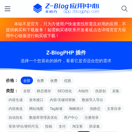
本站不是官方，只为方便用户快速查找所需且好用的应用，不
提供购买和下载服务！如需购买请联系开发者或点击详情页官方应
用中心链接进行购买或下载！
Z-BlogPHP 插件
选择一个您喜欢的插件，看看它是否适合您的需求
价格：
全部
免费
收费
优惠
类型：
全部
静态缓存
SEO优化
AI创作
伪原创
采集
内容生成
发布接口
内容/关键词替换
数据导入导出
内容推送
网站地图
Tag标签
蜘蛛统计
伪静态
文章目录
自动别名
数据库管理及优化
用户中心
注册登录
登录/评论/密码可见
投稿
支付
淘宝客
防采集