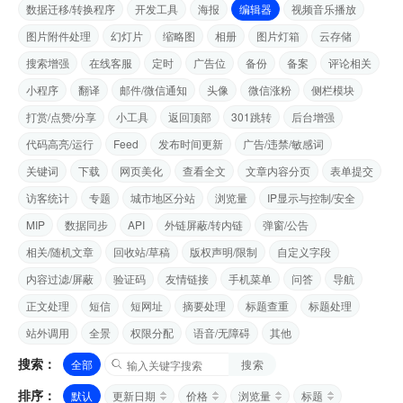
数据迁移/转换程序
开发工具
海报
编辑器
视频音乐播放
图片附件处理
幻灯片
缩略图
相册
图片灯箱
云存储
搜索增强
在线客服
定时
广告位
备份
备案
评论相关
小程序
翻译
邮件/微信通知
头像
微信涨粉
侧栏模块
打赏/点赞/分享
小工具
返回顶部
301跳转
后台增强
代码高亮/运行
Feed
发布时间更新
广告/违禁/敏感词
关键词
下载
网页美化
查看全文
文章内容分页
表单提交
访客统计
专题
城市地区分站
浏览量
IP显示与控制/安全
MIP
数据同步
API
外链屏蔽/转内链
弹窗/公告
相关/随机文章
回收站/草稿
版权声明/限制
自定义字段
内容过滤/屏蔽
验证码
友情链接
手机菜单
问答
导航
正文处理
短信
短网址
摘要处理
标题查重
标题处理
站外调用
全景
权限分配
语音/无障碍
其他
搜索：
全部
搜索
排序：
默认
更新日期
价格
浏览量
标题