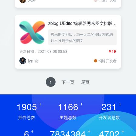
zblog UEditor编辑器秀米图文排版插
件
秀米图文排版，独一无二的排版方式,设
计出只属于你的图文
更新日期：2021-08-08 08:53
￥19
lynnk
铜牌开发者
1
下一页
尾页
1905
+
1166
+
231
+
插件总数
主题总数
开发者总数
6
+
7834384
+
4702
+