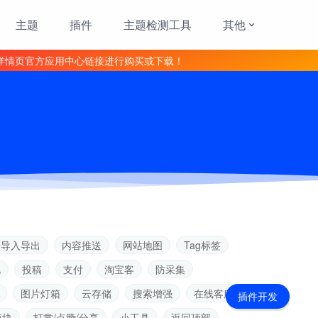
主题
插件
主题检测工具
其他
详情页官方应用中心链接进行购买或下载！
据导入导出
内容推送
网站地图
Tag标签
见
投稿
支付
淘宝客
防采集
图片灯箱
云存储
搜索增强
在线客服
插件开发
模块
打赏/点赞/分享
小工具
返回顶部