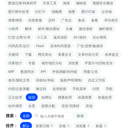
数据迁移/转换程序
开发工具
海报
编辑器
视频音乐播放
图片附件处理
幻灯片
缩略图
相册
图片灯箱
云存储
搜索增强
在线客服
定时
广告位
备份
备案
评论相关
小程序
翻译
邮件/微信通知
头像
微信涨粉
侧栏模块
打赏/点赞/分享
小工具
返回顶部
301跳转
后台增强
代码高亮/运行
Feed
发布时间更新
广告/违禁/敏感词
关键词
下载
网页美化
查看全文
文章内容分页
表单提交
访客统计
专题
城市地区分站
浏览量
IP显示与控制/安全
MIP
数据同步
API
外链屏蔽/转内链
弹窗/公告
相关/随机文章
回收站/草稿
版权声明/限制
自定义字段
内容过滤/屏蔽
验证码
友情链接
手机菜单
问答
导航
正文处理
短信
短网址
摘要处理
标题查重
标题处理
站外调用
全景
权限分配
语音/无障碍
其他
搜索：
全部
搜索
排序：
默认
更新日期
价格
浏览量
标题