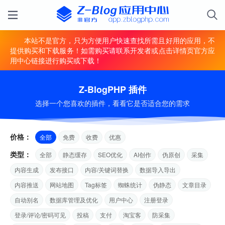
本站不是官方，只为方便用户快速查找所需且好用的应用，不
提供购买和下载服务！如需购买请联系开发者或点击详情页官方应
用中心链接进行购买或下载！
Z-BlogPHP 插件
选择一个您喜欢的插件，看看它是否适合您的需求
价格：
全部
免费
收费
优惠
类型：
全部
静态缓存
SEO优化
AI创作
伪原创
采集
内容生成
发布接口
内容/关键词替换
数据导入导出
内容推送
网站地图
Tag标签
蜘蛛统计
伪静态
文章目录
自动别名
数据库管理及优化
用户中心
注册登录
登录/评论/密码可见
投稿
支付
淘宝客
防采集