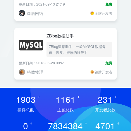
更新日期：2021-09-13 21:19
免费
豫唐网络
金牌开发者
ZBlog数据助手
ZBlog数据助手，一款MYSQL数据备
份、恢复、搬家的好帮手
更新日期：2018-05-28 09:41
免费
格致物理
铜牌开发者
1903
+
1161
+
231
+
插件总数
主题总数
开发者总数
0
+
7834384
+
4701
+