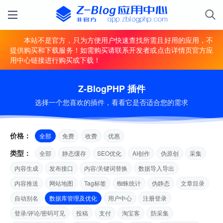
本站不是官方，只为方便用户快速查找所需且好用的应用，不
提供购买和下载服务！如需购买请联系开发者或点击详情页官方应
用中心链接进行购买或下载！
Z-BlogPHP 插件
选择一个您喜欢的插件，看看它是否适合您的需求
价格：
全部
免费
收费
优惠
类型：
全部
静态缓存
SEO优化
AI创作
伪原创
采集
内容生成
发布接口
内容/关键词替换
数据导入导出
内容推送
网站地图
Tag标签
蜘蛛统计
伪静态
文章目录
自动别名
数据库管理及优化
用户中心
注册登录
登录/评论/密码可见
投稿
支付
淘宝客
防采集