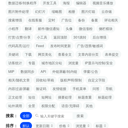
数据迁移/转换程序
开发工具
海报
编辑器
视频音乐播放
图片附件处理
幻灯片
缩略图
相册
图片灯箱
云存储
搜索增强
在线客服
定时
广告位
备份
备案
评论相关
小程序
翻译
邮件/微信通知
头像
微信涨粉
侧栏模块
打赏/点赞/分享
小工具
返回顶部
301跳转
后台增强
代码高亮/运行
Feed
发布时间更新
广告/违禁/敏感词
关键词
下载
网页美化
查看全文
文章内容分页
表单提交
访客统计
专题
城市地区分站
浏览量
IP显示与控制/安全
MIP
数据同步
API
外链屏蔽/转内链
弹窗/公告
相关/随机文章
回收站/草稿
版权声明/限制
自定义字段
内容过滤/屏蔽
验证码
友情链接
手机菜单
问答
导航
正文处理
短信
短网址
摘要处理
标题查重
标题处理
站外调用
全景
权限分配
语音/无障碍
其他
搜索：
全部
搜索
排序：
默认
更新日期
价格
浏览量
标题