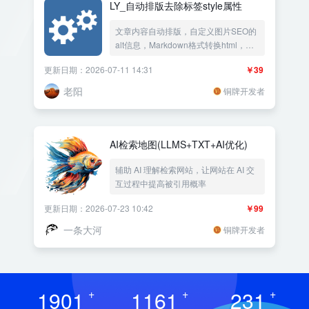
LY_自动排版去除标签style属性
文章内容自动排版，自定义图片SEO的
alt信息，Markdown格式转换html，去
除所有html标签多余的style属性，不再
更新日期：2026-07-11 14:31
￥39
为麻烦复制粘贴内容出现的大量沉余
style信息，处理采集出现的一些符号空
老阳
铜牌开发者
格，段落首行缩进，随机段落变色
AI检索地图(LLMS+TXT+AI优化)
辅助 AI 理解检索网站，让网站在 AI 交
互过程中提高被引用概率
更新日期：2026-07-23 10:42
￥99
一条大河
铜牌开发者
1901
+
1161
+
231
+