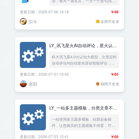
语，每天一条名言，一天一个金句|名人
名言警句|一言|自定义侧边栏模块——
更新日期：2026-07-06 14:18
￥48
《益吾库》尔今作品
尔今
金牌开发者
LY_讯飞星火AI自动评论，星火认知
大模型
科大讯飞星4.0火认知大模型，文章定时
自动评论AI自动发布原创智能评论，随
机文章自动评论留言，增加文章的活跃
更新日期：2026-07-01 15:45
￥60
度与热度，有利于seo收录，评论者随
机用户名随机IP地址随机浏览器UA。
老阳
铜牌开发者
LY_一站多主题模板，分类文章不同
的主题模板
一站使用多主题多模板，站群必备插
件，让您购买的主题模板不闲置，可以
设置分类列表与分类文章使用不同的主
更新日期：2026-07-03 15:41
￥66
题模板，可以设置每个文章使用不同的