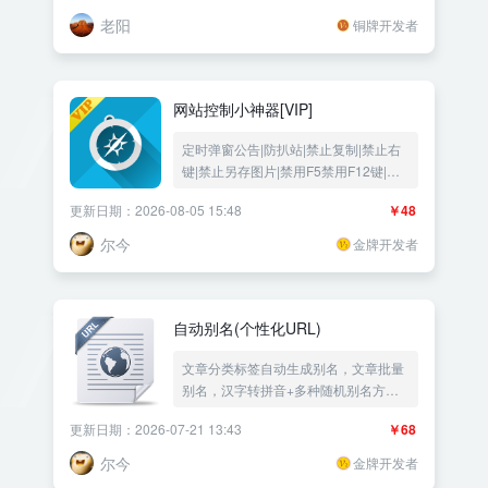
独立主题模板，可以根据网址使用不同
老阳
铜牌开发者
主题模板
网站控制小神器[VIP]
定时弹窗公告|防扒站|禁止复制|禁止右
键|禁止另存图片|禁用F5禁用F12键|禁
止调试控制台开发者工具|禁止查看源代
更新日期：2026-08-05 15:48
￥48
码|定时网页变灰网站变灰|版权保护内
容保护|弹窗通知关闭网站|禁用快捷键|
尔今
金牌开发者
防扒皮|网站哨兵|HTML代码压缩——
《益吾库》尔今作品
自动别名(个性化URL)
文章分类标签自动生成别名，文章批量
别名，汉字转拼音+多种随机别名方
案，标题转拼音|随机生成文章别名|英
更新日期：2026-07-21 13:43
￥68
文转别名转拼音|批量添加别名处理|伪
静态SEO友好URL修改——《益吾库》
尔今
金牌开发者
尔今作品