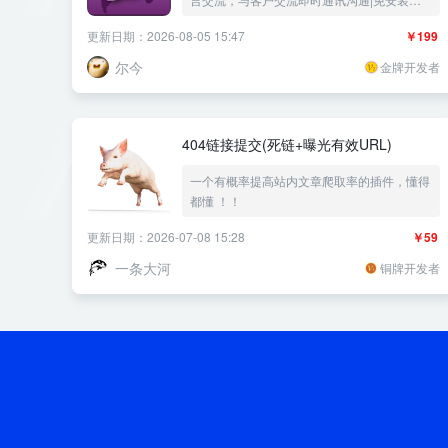
天软件仿微信QQ人工客服实时在线聊天自动
更新日期：2026-08-05 15:47
￥199
回复|电子商务在线购物跨境电商im|企业网站
售前售后服务中心——《益吾库》尔今作品
尔今
金牌开发者
404链接提交(死链+曝光有效URL)
一个有概率提高站内文章爬取率的插件，懂得
都懂 ！！
更新日期：2026-07-08 15:28
￥59
一条大河
铜牌开发者