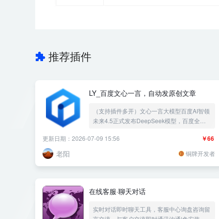
推荐插件
LY_百度文心一言，自动发原创文章
（支持插件多开）文心一言大模型百度AI智领
未来4.5正式发布DeepSeek模型，百度全新
一代知识增强大语言模型国内版的
更新日期：2026-07-09 15:56
￥66
“ChatGPT”，AI发布可以生成本地TXT文章，
自动文本生成的神器，原创文章创作新利器让
老阳
铜牌开发者
你轻松创作高质量文章，改写文章内容伪原创
改写双标题生成标签生成摘要。
在线客服·聊天对话
实时对话即时聊天工具，客服中心询盘咨询留
言交流，与客户交流即时通讯沟通|免安装聊