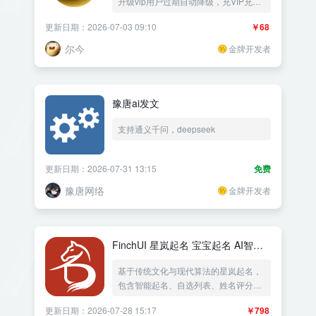
升级vip用户过期自动降级，充VIP充会
员码调整会员等级用户组会员充值有效
更新日期：2026-07-03 09:10
￥68
期网站VIP续费续期黄金会员制——
《益吾库》尔今作品
尔今
金牌开发者
豫唐ai发文
支持通义千问，deepseek
更新日期：2026-07-31 13:15
免费
豫唐网络
金牌开发者
FinchUI 星岚起名 宝宝起名 AI智能
起名 姓名评分
基于传统文化与现代算法的星岚起名，
包含智能起名、自选列表、姓名评分、
取英文名、取小名、生辰八字六大功能
更新日期：2026-07-28 15:17
￥798
模块。支持五格数理、三才配置、八字