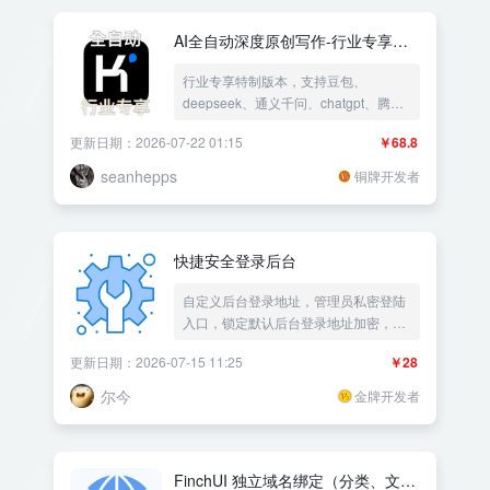
AI全自动深度原创写作-行业专享版 -
ai大模型kimi自动创作写文章 - 支持
行业专享特制版本，支持豆包、
豆包、deepseek、通义千问、腾
deepseek、通义千问、chatgpt、腾
讯、智普、百度云、文心一言
讯、智普
更新日期：2026-07-22 01:15
￥68.8
seanhepps
铜牌开发者
快捷安全登录后台
自定义后台登录地址，管理员私密登陆
入口，锁定默认后台登录地址加密，后
台地址自定义|后台安全锁|防跨站撞库
更新日期：2026-07-15 11:25
￥28
登录安全防护加固|更改后台地址修改|
防止爆破解登录密码|修改保持登录时
尔今
金牌开发者
间|防verify破解——《益吾库》尔今作
品
FinchUI 独立域名绑定（分类、文