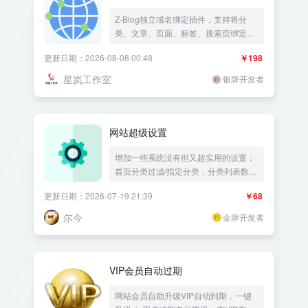
章、页面、标签、搜索页绑定独立域
Z-Blog独立域名绑定插件，支持将分
名）
类、文章、页面、标签、搜索页绑定到
独立域名。自动按别名或拼音首字母生
更新日期：2026-08-08 00:48
￥198
成域名，也支持手动指定独立域名。文
章可从所属分类继承域名，分类/标签页
星岚工作室
银牌开发者
主站旧链接自动301跳转。适用于多频
道站点、子品牌独立访问等场景。
网站超级设置
增加一些系统没有但又超实用的设置：
首页分类过滤/指定分类，分类列表数量
设置，指定目录保存附件目录修改，关
更新日期：2026-07-19 21:39
￥68
闭搜索禁用搜索限制|文章排序文章更新
时间|首页过滤分类指定|任意页面设置
尔今
金牌开发者
为首页|屏蔽分类设置成首页|同分类下
上一篇下一篇|删除文章同步删除附件
——《益吾库》尔今作品
VIP会员自动过期
网站会员自助升级VIP自动到期，一键