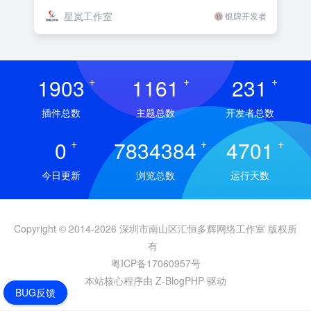
五行等多维度分析，并可接入
星岚工作室
银牌开发者
DeepSeek、火山方舟、阿里云百炼进
行AI智能起名和AI智能评测。配套小程
序和APP的API接口。
1903
+
1161
+
231
+
插件总数
主题总数
开发者总数
0
+
7834384
+
4701
+
今日更新
浏览总数
运行天数
Copyright © 2014-2026 深圳市南山区汇恒多辉网络工作室 版权所
有
粤ICP备17060957号
本站核心程序由 Z-BlogPHP 驱动
BUG反馈