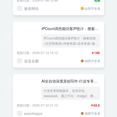
更新日期：2026-07-06 10:46
免费
豫唐网络
金牌开发者
IPCount高性能访客IP统计：搜索来
源+社交IM来源+外链来源+安卓来源
IPCount高性能访客IP统计：搜索来源
+参数来源
+社交IM来源+外链来源+安卓来源+参数
来源
更新日期：2026-07-12 15:12
￥188
逍遥金鹏
铜牌开发者
AI全自动深度原创写作-行业专享版 -
ai大模型kimi自动创作写文章 - 支持
行业专享特制版本，支持豆包、
豆包、deepseek、通义千问、腾
deepseek、通义千问、chatgpt、腾
讯、智普、百度云、文心一言
讯、智普
更新日期：2026-07-22 01:15
￥68.8
seanhepps
铜牌开发者