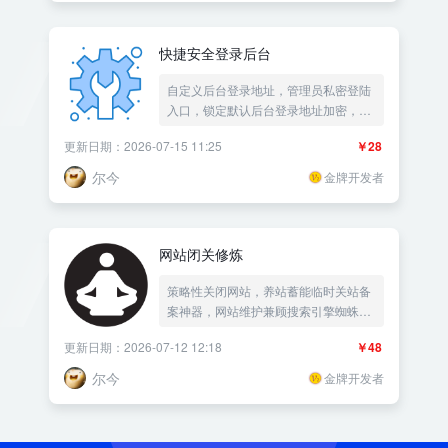
快捷安全登录后台
自定义后台登录地址，管理员私密登陆
入口，锁定默认后台登录地址加密，后
台地址自定义|后台安全锁|防跨站撞库
更新日期：2026-07-15 11:25
￥28
登录安全防护加固|更改后台地址修改|
防止爆破解登录密码|修改保持登录时
尔今
金牌开发者
间|防verify破解——《益吾库》尔今作
品
网站闭关修炼
策略性关闭网站，养站蓄能临时关站备
案神器，网站维护兼顾搜索引擎蜘蛛爬
虫，VIP会员网站|私密网站安全锁|屏蔽
更新日期：2026-07-12 12:18
￥48
PC端手机端访问|网站备案神器审核屏
蔽访问限制拒绝访问防采集定时关站
尔今
金牌开发者
——《益吾库》尔今作品