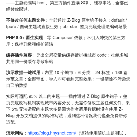
——主题硬编码 host、第三方插件直读 SQL、缓存串站，全部已
经替你踩过。
不修改任何主题文件
：全部通过 Z-Blog 原生钩子接入；default /
tpure / 自研主题均直接生效；ob_start 整页兜底处理硬编码场景
PHP 8.0+ 原生实现
：零 Composer 依赖；不引入冲突的第三方
库；保持升级和维护简洁
缓存插件兼容
：导出全局变量供缓存键拼接城市 code；杜绝多城
共用同一份缓存导致串站
演示数据一键试用
：内置 10 个城市 + 6 分类 + 24 标签 + 188 篇
示范文章；全部带图，导入即可看到完整效果；一键清除不污染您
自己的数据
实际可适配 95% 以上的主题——插件通过 Z-Blog 原生钩子 + 整
页兜底改写机制实现城市内容分发，无需你修改主题任何文件。剩
下 5% 无法适配的主题大多是因为作者调用数据时没有使用 Z-
Blog 开放文档提供的标准写法，遇到这种情况我们也会免费帮你
适配。
演示网站
：
https://blog.hnysnet.com/
（该站使用随机主题测试，