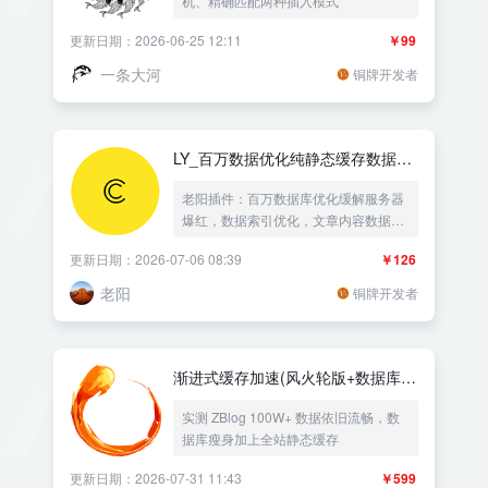
机、精确匹配两种插入模式
更新日期：2026-06-25 12:11
￥99
一条大河
铜牌开发者
LY_百万数据优化纯静态缓存数据分
表分离
老阳插件：百万数据库优化缓解服务器
爆红，数据索引优化，文章内容数据库
分表优化或者分离txt文件优化，自动生
更新日期：2026-07-06 08:39
￥126
成html纯静态化数据缓存，降低网站资
源消耗，提升网站的访问响应速度,真正
老阳
铜牌开发者
的纯静态规则，生成帝国类的静态html
可以关掉php与mysql都能访问。
渐进式缓存加速(风火轮版+数据库优
化+全站静态)
实测 ZBlog 100W+ 数据依旧流畅，数
据库瘦身加上全站静态缓存
更新日期：2026-07-31 11:43
￥599