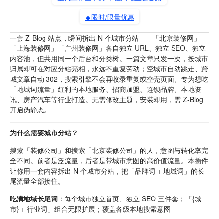
🔥限时/限量优惠
一套 Z-Blog 站点，瞬间拆出 N 个城市分站——「北京装修网」
「上海装修网」「广州装修网」各自独立 URL、独立 SEO、独立
内容池，但共用同一个后台和分类树。一篇文章只发一次，按城市
归属即可在对应分站亮相，永远不重复劳动；空城市自动跳走、跨
城文章自动 302，搜索引擎不会再收录重复或空壳页面。专为想吃
「地域词流量」红利的本地服务、招商加盟、连锁品牌、本地资
讯、房产汽车等行业打造。无需修改主题，安装即用，需 Z-Blog
开启伪静态。
为什么需要城市分站？
搜索「装修公司」和搜索「北京装修公司」的人，意图与转化率完
全不同。前者是泛流量，后者是带城市意图的高价值流量。本插件
让你用一套内容拆出 N 个城市分站，把「品牌词 + 地域词」的长
尾流量全部接住。
吃满地域长尾词
：每个城市独立首页、独立 SEO 三件套；「{城
市} + 行业词」组合无限扩展；覆盖各级本地搜索意图