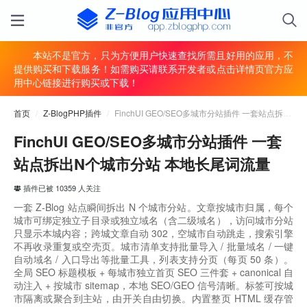
本站不是官方，只为方便用户快速查找所需且好用的应用，不
提供购买和下载服务！如需购买请联系开发者或点击详情页官方应
用中心链接进行购买或下载！
首页
/
Z-BlogPHP插件
/
FinchUI GEO/SEO多城市分站插件 一套站点拆出N个城市分站 本地长尾词流量
FinchUI GEO/SEO多城市分站插件 一套
站点拆出N个城市分站 本地长尾词流量
插件已被 10359 人关注
一套 Z-Blog 站点瞬间拆出 N 个城市分站。文章按城市归属，每个
城市可绑定独立子目录或独立域名（含二级域名），访问城市分站
只显示本城内容；跨城文章自动 302，空城市自动跳走，搜索引擎
不再收录重复或空壳页。城市清单支持批量导入 / 批量域名 / 一键
自动域名 / 入口导出等批量工具，列表支持分页（每页 50 条）。
全局 SEO 标题模板 + 每城市独立首页 SEO 三件套 + canonical 自
动注入 + 按城市 sitemap，本地 SEO/GEO 信号清晰。标签可按城
市隔离或聚合到主站，由开关自由切换。内置整页 HTML 缓存管