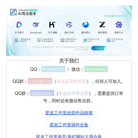
关于我们
QQ：
914466480
/ 微信：
hnyanshan
QQ群：
730836105
（
星岚应用售前群
），任何人可加入。
QQ群：
958662301
（
星岚应用售后群
），需要提供订单
号，同时还有微信售后群。
星岚工作室全部作品链接
星岚工作室插件合集
星岚工作室单页/单栏网站主题合集