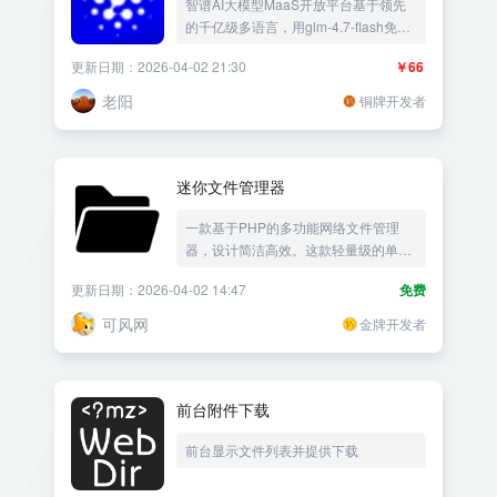
智谱AI大模型MaaS开放平台基于领先
的千亿级多语言，用glm-4.7-flash免费
模型生成文章不需要额外成本，GLM-5
更新日期：2026-04-02 21:30
￥66
是智谱最新旗舰模型、多模态预训练模
型，打造高效率、通用化的“模型即服
老阳
铜牌开发者
务”AI开发新范式，新一代知识增强大语
言模型国内版的“ChatGPT”，自动文本
生成的神器，原创文章创作新利器让你
轻松创作高质量文章，改写文章内容伪
迷你文件管理器
原创改写双标题生成标签生成摘要,改写
标题、文章生标题、改写文章、标题生
一款基于PHP的多功能网络文件管理
文章、生成标签。
器，设计简洁高效。这款轻量级的单文
件PHP应用可轻松集成至任意服务器目
更新日期：2026-04-02 14:47
免费
录，用户可通过浏览器直接存储、上
传、编辑及管理文件与文件夹。
可风网
金牌开发者
前台附件下载
前台显示文件列表并提供下载