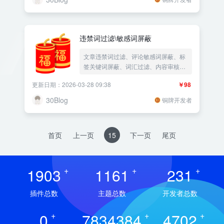
违禁词过滤\敏感词屏蔽
文章违禁词过滤、评论敏感词屏蔽、标
签关键词屏蔽、词汇过滤、内容审核、
关键词拦截、文字屏蔽、词库检测、违
更新日期：2026-03-28 09:38
￥98
禁词过滤、违禁词替换
30Blog
铜牌开发者
首页
上一页
15
下一页
尾页
1903
+
1161
+
231
+
插件总数
主题总数
开发者总数
0
+
7834384
+
4702
+