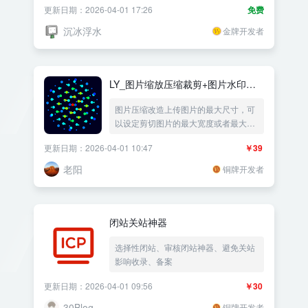
更新日期：2026-04-01 17:26
免费
沉冰浮水
金牌开发者
LY_图片缩放压缩裁剪+图片水印文
字水印
图片压缩改造上传图片的最大尺寸，可
以设定剪切图片的最大宽度或者最大高
度，可以按比例缩放或者指定栽剪图片
更新日期：2026-04-01 10:47
￥39
大小，可以设置上下左右裁剪水印功
能，自动按比例缩放图片改造压缩图
老阳
铜牌开发者
片，同时附加LOGO图片水印和文字水
印，支持jpg jpeg png webp bmp gif 转
为webp格式
闭站关站神器
选择性闭站、审核闭站神器、避免关站
影响收录、备案
更新日期：2026-04-01 09:56
￥30
30Blog
铜牌开发者