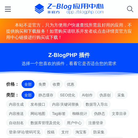
本站不是官方，只为方便用户快速查找所需且好用的应用，不
提供购买和下载服务！如需购买请联系开发者或点击详情页官方应
用中心链接进行购买或下载！
Z-BlogPHP 插件
选择一个您喜欢的插件，看看它是否适合您的需求
价格：
全部
免费
收费
优惠
类型：
全部
静态缓存
SEO优化
AI创作
伪原创
采集
内容生成
发布接口
内容/关键词替换
数据导入导出
内容推送
网站地图
Tag标签
蜘蛛统计
伪静态
文章目录
自动别名
数据库管理及优化
用户中心
注册登录
登录/评论/密码可见
投稿
支付
淘宝客
防采集