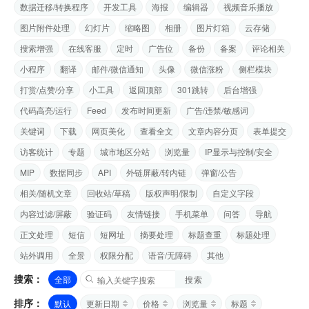
数据迁移/转换程序
开发工具
海报
编辑器
视频音乐播放
图片附件处理
幻灯片
缩略图
相册
图片灯箱
云存储
搜索增强
在线客服
定时
广告位
备份
备案
评论相关
小程序
翻译
邮件/微信通知
头像
微信涨粉
侧栏模块
打赏/点赞/分享
小工具
返回顶部
301跳转
后台增强
代码高亮/运行
Feed
发布时间更新
广告/违禁/敏感词
关键词
下载
网页美化
查看全文
文章内容分页
表单提交
访客统计
专题
城市地区分站
浏览量
IP显示与控制/安全
MIP
数据同步
API
外链屏蔽/转内链
弹窗/公告
相关/随机文章
回收站/草稿
版权声明/限制
自定义字段
内容过滤/屏蔽
验证码
友情链接
手机菜单
问答
导航
正文处理
短信
短网址
摘要处理
标题查重
标题处理
站外调用
全景
权限分配
语音/无障碍
其他
搜索：
全部
搜索
排序：
默认
更新日期
价格
浏览量
标题