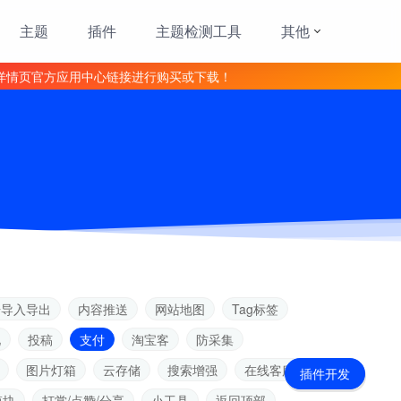
主题
插件
主题检测工具
其他
详情页官方应用中心链接进行购买或下载！
据导入导出
内容推送
网站地图
Tag标签
见
投稿
支付
淘宝客
防采集
图片灯箱
云存储
搜索增强
在线客服
插件开发
模块
打赏/点赞/分享
小工具
返回顶部