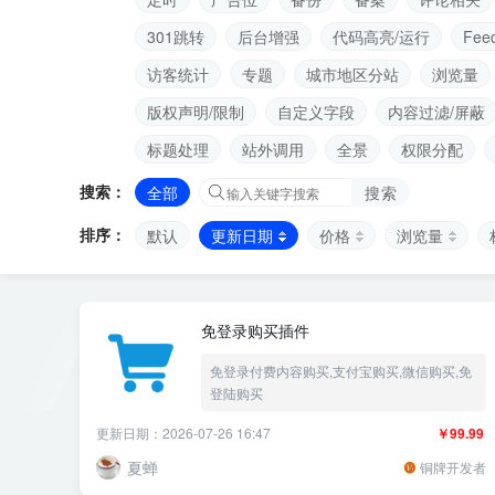
301跳转
后台增强
代码高亮/运行
Fee
访客统计
专题
城市地区分站
浏览量
版权声明/限制
自定义字段
内容过滤/屏蔽
标题处理
站外调用
全景
权限分配
搜索：
全部
搜索
排序：
默认
更新日期
价格
浏览量
免登录购买插件
免登录付费内容购买,支付宝购买,微信购买,免
登陆购买
更新日期：2026-07-26 16:47
￥99.99
夏蝉
铜牌开发者