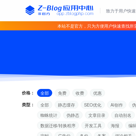
致力于用户快速
本站不是官方，只为方便用户快速查找所
价格：
全部
免费
收费
优惠
类型：
全部
静态缓存
SEO优化
AI创作
蜘蛛统计
伪静态
文章目录
自动别名
数据迁移/转换程序
开发工具
海报
编
定时
广告位
备份
备案
评论相关