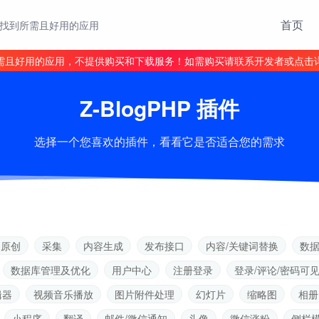
首页
找到所需且好用的应用
需且好用的应用，不提供购买和下载服务！如需购买请联系开发者或点击
Z-BlogPHP 插件
选择一个您喜欢的插件，看看它是否适合您的需求
伪原创
采集
内容生成
发布接口
内容/关键词替换
数
数据库管理及优化
用户中心
注册登录
登录/评论/密码可
辑器
视频音乐播放
图片附件处理
幻灯片
缩略图
相册
小程序
翻译
邮件/微信通知
头像
微信涨粉
侧栏