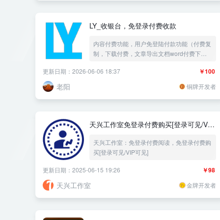
LY_收银台，免登录付费收款
内容付费功能，用户免登陆付款功能（付费复
制，下载付费，文章导出文档word付费下载
文档docx、付费阅读全文、付费查看隐藏内
更新日期：2026-06-06 18:37
￥100
容、用户自定义付款打赏网站）支持微信
Native支付、JSAPI支付、H5支付，支付宝当
老阳
铜牌开发者
面付、网站支付、手机支付、码支付、易支
付、虎皮椒个人收款接口，支持包月VIP包季
度3个月VIP包年365天VIP
天兴工作室免登录付费购买[登录可见/VIP
可见]
天兴工作室：免登录付费阅读，免登录付费购
买[登录可见/VIP可见]
更新日期：2025-06-15 19:26
￥98
天兴工作室
金牌开发者