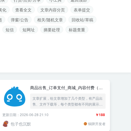
美化
查看全文
文章内容分页
表单提交
链
弹窗/公告
相关/随机文章
回收站/草稿
短信
短网址
摘要处理
标题查重
商品出售_订单支付_商城_内容付费（支
付宝+微信+虎皮椒）
文章扩展，给文章增加了几个类型，有产品出
售、文件下载等，每个类型都有不同的展示方
式，支持在线购物，付费下载等操作。
更新日期：2026-06-28 21:10
￥188
包子也沉默
铜牌开发者