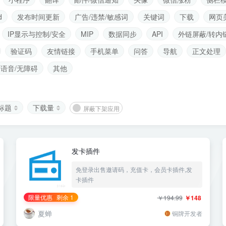
d
发布时间更新
广告/违禁/敏感词
关键词
下载
网页
IP显示与控制/安全
MIP
数据同步
API
外链屏蔽/转内
验证码
友情链接
手机菜单
问答
导航
正文处理
语音/无障碍
其他
标题
下载量
屏蔽下架应用
发卡插件
免登录出售邀请码，充值卡，会员卡插件,发
卡插件
限量优惠
剩余 1
￥194.99
￥148
夏蝉
铜牌开发者