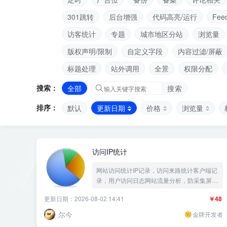
301跳转
后台增强
代码高亮/运行
Fee
访客统计
专题
城市地区分站
浏览量
版权声明/限制
自定义字段
内容过滤/屏蔽
标题处理
站外调用
全景
权限分配
搜索：
全部
搜索
排序：
默认
更新日期
价格
浏览量
访问IP统计
网站访问统计IP记录，访问来路统计客户端记
录，用户访问日志网站流量分析，防采集屏蔽
IP黑名单，站长统计网站统计蜘蛛统计流量统
更新日期：2026-08-02 14:41
￥48
计爬虫IP访问记录UA统计UV——《益吾库》
尔今作品
尔今
金牌开发者