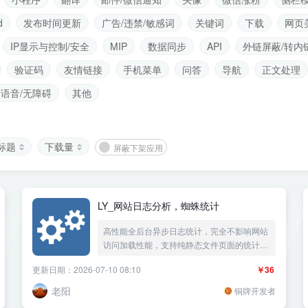
d
发布时间更新
广告/违禁/敏感词
关键词
下载
网页
IP显示与控制/安全
MIP
数据同步
API
外链屏蔽/转内
验证码
友情链接
手机菜单
问答
导航
正文处理
语音/无障碍
其他
标题
下载量
屏蔽下架应用
LY_网站日志分析，蜘蛛统计
高性能全后台异步日志统计，完全不影响网站
访问加载性能，支持纯静态文件页面的统计，
每天独立分表入库保存蜘蛛统计日志报表，记
更新日期：2026-07-10 08:10
￥36
录真实蜘蛛IP段，IP反查蜘蛛域名，真假蜘蛛
一目了然，访问IP统计来路域名统计汇总，每
老阳
铜牌开发者
天独立保存当天日志文件，在线查看多天的网