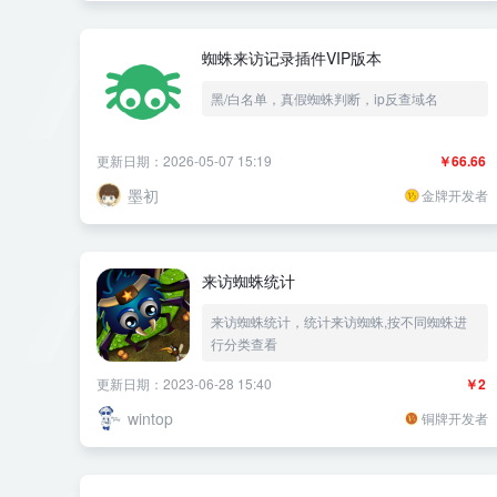
蜘蛛来访记录插件VIP版本
黑/白名单，真假蜘蛛判断，ip反查域名
更新日期：2026-05-07 15:19
￥66.66
墨初
金牌开发者
来访蜘蛛统计
来访蜘蛛统计，统计来访蜘蛛,按不同蜘蛛进
行分类查看
更新日期：2023-06-28 15:40
￥2
wintop
铜牌开发者