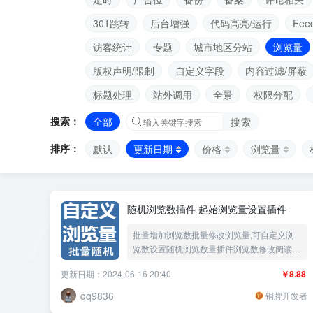
301跳转
后台增强
代码高亮/运行
Fee
访客统计
专题
城市地区分站
浏览量
版权声明/限制
自定义字段
内容过滤/屏蔽
标题处理
站外调用
全景
权限分配
搜索：
全部
搜索
排序：
默认
更新日期
价格
浏览量
随机浏览数插件 起始浏览量设置插件
批量增加浏览数批量修改浏览量,可自定义浏
览数设置随机浏览数量插件浏览数修改阅读量
设置阅读数量
更新日期：2024-06-16 20:40
￥8.88
qq9836
铜牌开发者