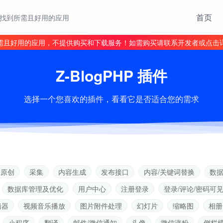
首页
找到所需且好用的应用
需且好用的应用，不提供购买和下载服务！如需购买请联系开发者或点击
Z-BlogPHP 插件
选择一个您喜欢的插件，看看它是否适合您的需求
伪原创
采集
内容生成
发布接口
内容/关键词替换
数
数据库管理及优化
用户中心
注册登录
登录/评论/密码可
辑器
视频音乐播放
图片附件处理
幻灯片
缩略图
相册
小程序
翻译
邮件/微信通知
头像
微信涨粉
侧栏