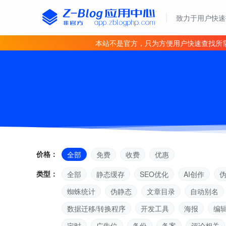
致力于用户快速
本站不是官方，只为方便用户快速查找所
价格：
全部
免费
收费
优惠
类型：
全部
静态缓存
SEO优化
AI创作
蜘蛛统计
伪静态
文章目录
自动别名
数据迁移/转换程序
开发工具
海报
编
定时
广告位
备份
备案
评论相关