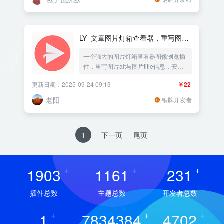
LY_文章图片灯箱查看器，重写图片
alt与title
一个强大的图片灯箱查看器图像浏览插
件，重写图片alt与图片title信息，安装
即用不用设置，文章与页面的图片自动
更新日期：2025-09-24 09:13
￥22
播放查看插件(支持旋转图片、放大图片
缩小图片)，图片SEO优化重写图片ALT
老阳
铜牌开发者
信息：序号与标题与站名
1
下一页
尾页
1903
+
1161
+
231
+
插件总数
主题总数
开发者总数
1
+
7834384
+
4702
+