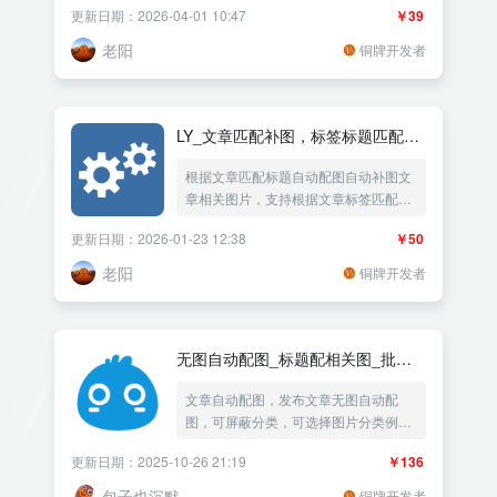
更新日期：2026-04-01 10:47
￥39
大小，可以设置上下左右裁剪水印功
能，自动按比例缩放图片改造压缩图
老阳
铜牌开发者
片，同时附加LOGO图片水印和文字水
印，支持jpg jpeg png webp bmp gif 转
为webp格式
LY_文章匹配补图，标签标题匹配图
片
根据文章匹配标题自动配图自动补图文
章相关图片，支持根据文章标签匹配标
题匹配相关网络图片，支持指定分类文
更新日期：2026-01-23 12:38
￥50
章插入指定图片，支持关键词文件夹自
动匹配相关图片，自动插入多张关键词
老阳
铜牌开发者
匹配网络图片，随机填充已上传的附件
图片或者自宝义上传的图片，裁剪图片
大小，图片加上文章标题水印。
无图自动配图_标题配相关图_批处
理历史文章
文章自动配图，发布文章无图自动配
图，可屏蔽分类，可选择图片分类例如
美景、美女、汽车、科技等
更新日期：2025-10-26 21:19
￥136
包子也沉默
铜牌开发者