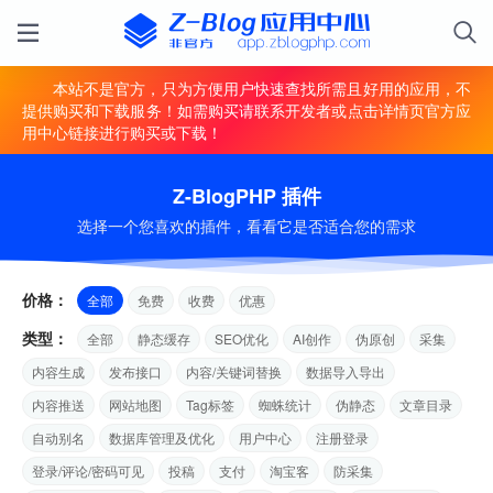
本站不是官方，只为方便用户快速查找所需且好用的应用，不
提供购买和下载服务！如需购买请联系开发者或点击详情页官方应
用中心链接进行购买或下载！
Z-BlogPHP 插件
选择一个您喜欢的插件，看看它是否适合您的需求
价格：
全部
免费
收费
优惠
类型：
全部
静态缓存
SEO优化
AI创作
伪原创
采集
内容生成
发布接口
内容/关键词替换
数据导入导出
内容推送
网站地图
Tag标签
蜘蛛统计
伪静态
文章目录
自动别名
数据库管理及优化
用户中心
注册登录
登录/评论/密码可见
投稿
支付
淘宝客
防采集