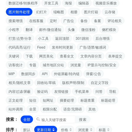
数据迁移/转换程序
开发工具
海报
编辑器
视频音乐播放
图片附件处理
幻灯片
缩略图
相册
图片灯箱
云存储
搜索增强
在线客服
定时
广告位
备份
备案
评论相关
小程序
翻译
邮件/微信通知
头像
微信涨粉
侧栏模块
打赏/点赞/分享
小工具
返回顶部
301跳转
后台增强
代码高亮/运行
Feed
发布时间更新
广告/违禁/敏感词
关键词
下载
网页美化
查看全文
文章内容分页
表单提交
访客统计
专题
城市地区分站
浏览量
IP显示与控制/安全
MIP
数据同步
API
外链屏蔽/转内链
弹窗/公告
相关/随机文章
回收站/草稿
版权声明/限制
自定义字段
内容过滤/屏蔽
验证码
友情链接
手机菜单
问答
导航
正文处理
短信
短网址
摘要处理
标题查重
标题处理
站外调用
全景
权限分配
语音/无障碍
其他
搜索：
全部
搜索
排序：
默认
更新日期
价格
浏览量
标题