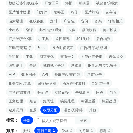
数据迁移/转换程序
开发工具
海报
编辑器
视频音乐播放
图片附件处理
幻灯片
缩略图
相册
图片灯箱
云存储
搜索增强
在线客服
定时
广告位
备份
备案
评论相关
小程序
翻译
邮件/微信通知
头像
微信涨粉
侧栏模块
打赏/点赞/分享
小工具
返回顶部
301跳转
后台增强
代码高亮/运行
Feed
发布时间更新
广告/违禁/敏感词
关键词
下载
网页美化
查看全文
文章内容分页
表单提交
访客统计
专题
城市地区分站
浏览量
IP显示与控制/安全
MIP
数据同步
API
外链屏蔽/转内链
弹窗/公告
相关/随机文章
回收站/草稿
版权声明/限制
自定义字段
内容过滤/屏蔽
验证码
友情链接
手机菜单
问答
导航
正文处理
短信
短网址
摘要处理
标题查重
标题处理
站外调用
全景
权限分配
语音/无障碍
其他
搜索：
全部
搜索
排序：
默认
更新日期
价格
浏览量
标题