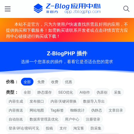
本站不是官方，只为方便用户快速查找所需且好用的应用，不
提供购买和下载服务！如需购买请联系开发者或点击详情页官方应
用中心链接进行购买或下载！
Z-BlogPHP 插件
选择一个您喜欢的插件，看看它是否适合您的需求
价格：
全部
免费
收费
优惠
类型：
全部
静态缓存
SEO优化
AI创作
伪原创
采集
内容生成
发布接口
内容/关键词替换
数据导入导出
内容推送
网站地图
Tag标签
蜘蛛统计
伪静态
文章目录
自动别名
数据库管理及优化
用户中心
注册登录
登录/评论/密码可见
投稿
支付
淘宝客
防采集