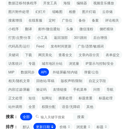
数据迁移/转换程序
开发工具
海报
编辑器
视频音乐播放
图片附件处理
幻灯片
缩略图
相册
图片灯箱
云存储
搜索增强
在线客服
定时
广告位
备份
备案
评论相关
小程序
翻译
邮件/微信通知
头像
微信涨粉
侧栏模块
打赏/点赞/分享
小工具
返回顶部
301跳转
后台增强
代码高亮/运行
Feed
发布时间更新
广告/违禁/敏感词
关键词
下载
网页美化
查看全文
文章内容分页
表单提交
访客统计
专题
城市地区分站
浏览量
IP显示与控制/安全
MIP
数据同步
API
外链屏蔽/转内链
弹窗/公告
相关/随机文章
回收站/草稿
版权声明/限制
自定义字段
内容过滤/屏蔽
验证码
友情链接
手机菜单
问答
导航
正文处理
短信
短网址
摘要处理
标题查重
标题处理
站外调用
全景
权限分配
语音/无障碍
其他
搜索：
全部
搜索
排序：
默认
更新日期
价格
浏览量
标题