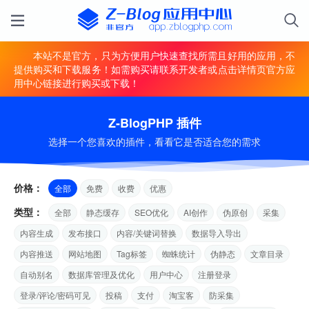
本站不是官方，只为方便用户快速查找所需且好用的应用，不
提供购买和下载服务！如需购买请联系开发者或点击详情页官方应
用中心链接进行购买或下载！
Z-BlogPHP 插件
选择一个您喜欢的插件，看看它是否适合您的需求
价格：
全部
免费
收费
优惠
类型：
全部
静态缓存
SEO优化
AI创作
伪原创
采集
内容生成
发布接口
内容/关键词替换
数据导入导出
内容推送
网站地图
Tag标签
蜘蛛统计
伪静态
文章目录
自动别名
数据库管理及优化
用户中心
注册登录
登录/评论/密码可见
投稿
支付
淘宝客
防采集