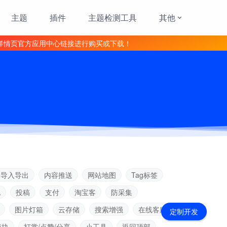
主题
插件
主题检测工具
其他
详情页官方应用中心链接进行购买或下载！
据导入导出
内容推送
网站地图
Tag标签
见
投稿
支付
淘宝客
防采集
图片灯箱
云存储
搜索增强
在线客服
定制开发
模块
打赏/点赞/分享
小工具
返回顶部