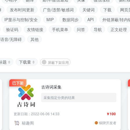
d
发布时间更新
广告/违禁/敏感词
关键词
下载
网页
IP显示与控制/安全
MIP
数据同步
API
外链屏蔽/转内
验证码
友情链接
手机菜单
问答
导航
正文处理
语音/无障碍
其他
标题
下载量
屏蔽下架应用
已下架
古诗词采集
采集指定分类的结果
更新日期：2022-06-06 14:33
￥100
秘趣阁
铜牌开发者