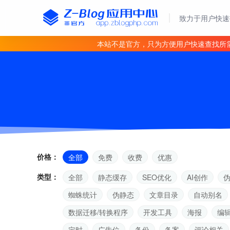
致力于用户快速
本站不是官方，只为方便用户快速查找所
价格：
全部
免费
收费
优惠
类型：
全部
静态缓存
SEO优化
AI创作
蜘蛛统计
伪静态
文章目录
自动别名
数据迁移/转换程序
开发工具
海报
编
定时
广告位
备份
备案
评论相关