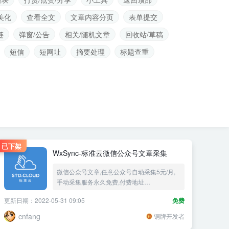
美化
查看全文
文章内容分页
表单提交
链
弹窗/公告
相关/随机文章
回收站/草稿
短信
短网址
摘要处理
标题查重
已下架
WxSync-标准云微信公众号文章采集
微信公众号文章,任意公众号自动采集5元/月,
手动采集服务永久免费,付费地址
是:http://std.cloud
更新日期：2022-05-31 09:05
免费
cnfang
铜牌开发者