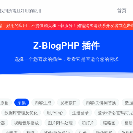
首页
找到所需且好用的应用
需且好用的应用，不提供购买和下载服务！如需购买请联系开发者或点击
Z-BlogPHP 插件
选择一个您喜欢的插件，看看它是否适合您的需求
伪原创
采集
内容生成
发布接口
内容/关键词替换
数
数据库管理及优化
用户中心
注册登录
登录/评论/密码可
辑器
视频音乐播放
图片附件处理
幻灯片
缩略图
相册
小程序
翻译
邮件/微信通知
头像
微信涨粉
侧栏