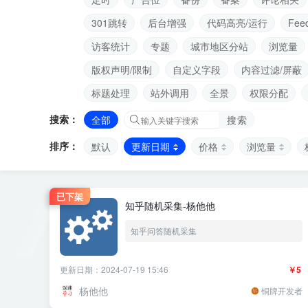
301跳转
后台增强
代码高亮/运行
Fee
访客统计
专题
城市地区分站
浏览量
版权声明/限制
自定义字段
内容过滤/屏蔽
标题处理
站外调用
全景
权限分配
搜索：
全部
搜索
排序：
默认
更新日期
价格
浏览量
已下架
知乎随机采集-杨他他
知乎问答随机采集
更新日期：2024-07-19 15:46
￥5
杨他他
铜牌开发者