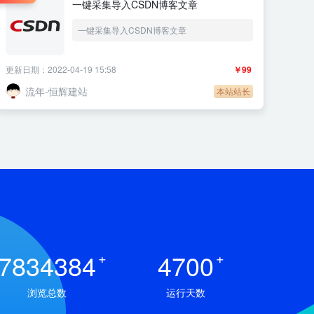
一键采集导入CSDN博客文章
一键采集导入CSDN博客文章
更新日期：2022-04-19 15:58
￥99
流年-恒辉建站
本站站长
7834384
+
4700
+
浏览总数
运行天数