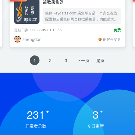
简数采集器
简数(keydatas.com)采集平台是一个完全在线
配置和云采集的网页数据采集器，功能强大，
操作简单，配置更加快捷高效。支持定时采
更新日期：2022-05-01 10:55
免费
集，自动发布；集成翻译等服务；图片下载支
持存储到阿里云OSS、七牛存储、腾讯云存
zhengdon
铜牌开发者
储。
1
2
3
下一页
尾页
231
+
3
+
开发者总数
今日更新