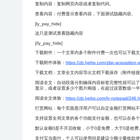
复制内容：复制网页内容或者复制代码。
查看内容：付费显示查看内容，下面测试隐藏内容。
[ly_pay_hide]
这只是测试查看隐藏内容
[/ly_pay_hide]
下载附件：一个文章内多个附件付费一次也可以下载文
下载附件体验：
https://zb.lyphp.com/zbp-acquisition-
下载文档：文章全文内容导出文档下载保存（附件链接
阅读全文：自动段落分割确保内容标签完整性就可以了
显示，或者设置多少个图片阀值，在超过设置数值一半
阅读全文体验：
https://zb.lyphp.com/ly-notepad/246.h
打赏网站：每个页面悬浮用户可以自定金额打赏网站不
支持设置全局文章的各个功能支付金额，也可以在各个
默认金额0是不开启收银，小于0是免费，大于0是收
支付宝当面付，个人可以使用但是建议少额少量收款使