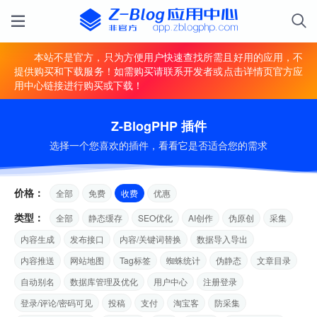
本站不是官方，只为方便用户快速查找所需且好用的应用，不
提供购买和下载服务！如需购买请联系开发者或点击详情页官方应
用中心链接进行购买或下载！
Z-BlogPHP 插件
选择一个您喜欢的插件，看看它是否适合您的需求
价格：
全部
免费
收费
优惠
类型：
全部
静态缓存
SEO优化
AI创作
伪原创
采集
内容生成
发布接口
内容/关键词替换
数据导入导出
内容推送
网站地图
Tag标签
蜘蛛统计
伪静态
文章目录
自动别名
数据库管理及优化
用户中心
注册登录
登录/评论/密码可见
投稿
支付
淘宝客
防采集