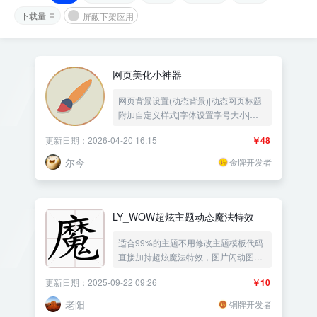
下载量
屏蔽下架应用
网页美化小神器
网页背景设置(动态背景)|动态网页标题|
附加自定义样式|字体设置字号大小|链
接提示美化|个性化鼠标形状|鼠标特效|
更新日期：2026-04-20 16:15
￥48
加载进度条|滚动条美化|节日气氛|鼠标
点击特效——《益吾库》尔今作品
尔今
金牌开发者
LY_WOW超炫主题动态魔法特效
适合99%的主题不用修改主题模板代码
直接加持超炫魔法特效，图片闪动图片
抖动类似动态效果，元素闪动元素抖动
更新日期：2025-09-22 09:26
￥10
类似动画效果
老阳
铜牌开发者