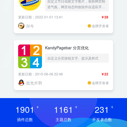
自定义节日动效文字图片，装扮网页制
造气氛，网页动态特效组件自适应手
机，新年快乐|春节|元旦节|圣诞节|中秋
更新日期：2022-01-01 13:41
￥28
节|国庆节|情人节，特殊日子纪念日网
页美化插件——《益吾库》尔今作品
尔今
金牌开发者
KandyPagebar 分页优化
自定义分页按钮文字、提示及样式
更新日期：2015-06-06 22:46
￥22
吉光片羽
金牌开发者
1901
+
1161
+
231
+
插件总数
主题总数
开发者总数