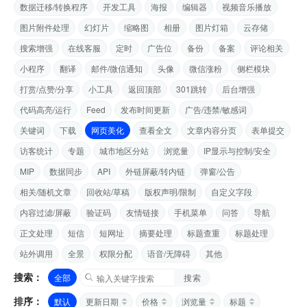
数据迁移/转换程序
开发工具
海报
编辑器
视频音乐播放
图片附件处理
幻灯片
缩略图
相册
图片灯箱
云存储
搜索增强
在线客服
定时
广告位
备份
备案
评论相关
小程序
翻译
邮件/微信通知
头像
微信涨粉
侧栏模块
打赏/点赞/分享
小工具
返回顶部
301跳转
后台增强
代码高亮/运行
Feed
发布时间更新
广告/违禁/敏感词
关键词
下载
网页美化
查看全文
文章内容分页
表单提交
访客统计
专题
城市地区分站
浏览量
IP显示与控制/安全
MIP
数据同步
API
外链屏蔽/转内链
弹窗/公告
相关/随机文章
回收站/草稿
版权声明/限制
自定义字段
内容过滤/屏蔽
验证码
友情链接
手机菜单
问答
导航
正文处理
短信
短网址
摘要处理
标题查重
标题处理
站外调用
全景
权限分配
语音/无障碍
其他
搜索：
全部
搜索
排序：
默认
更新日期
价格
浏览量
标题