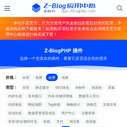
本站不是官方，只为方便用户快速查找所需且好用的应用，不
提供购买和下载服务！如需购买请联系开发者或点击详情页官方应
用中心链接进行购买或下载！
Z-BlogPHP 插件
选择一个您喜欢的插件，看看它是否适合您的需求
价格：
全部
免费
收费
优惠
类型：
全部
静态缓存
SEO优化
AI创作
伪原创
采集
内容生成
发布接口
内容/关键词替换
数据导入导出
内容推送
网站地图
Tag标签
蜘蛛统计
伪静态
文章目录
自动别名
数据库管理及优化
用户中心
注册登录
登录/评论/密码可见
投稿
支付
淘宝客
防采集