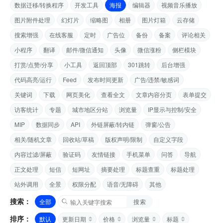
数据迁移/转换程序
开发工具
海报
编辑器
视频音乐播放
图片附件处理
幻灯片
缩略图
相册
图片灯箱
云存储
搜索增强
在线客服
定时
广告位
备份
备案
评论相关
小程序
翻译
邮件/微信通知
头像
微信涨粉
侧栏模块
打赏/点赞/分享
小工具
返回顶部
301跳转
后台增强
代码高亮/运行
Feed
发布时间更新
广告/违禁/敏感词
关键词
下载
网页美化
查看全文
文章内容分页
表单提交
访客统计
专题
城市地区分站
浏览量
IP显示与控制/安全
MIP
数据同步
API
外链屏蔽/转内链
弹窗/公告
相关/随机文章
回收站/草稿
版权声明/限制
自定义字段
内容过滤/屏蔽
验证码
友情链接
手机菜单
问答
导航
正文处理
短信
短网址
摘要处理
标题查重
标题处理
站外调用
全景
权限分配
语音/无障碍
其他
搜索：
全部
搜索
排序：
默认
更新日期
价格
浏览量
标题