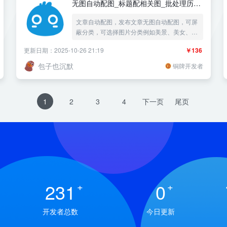
无图自动配图_标题配相关图_批处理历史
文章
文章自动配图，发布文章无图自动配图，可屏
蔽分类，可选择图片分类例如美景、美女、汽
车、科技等
更新日期：2025-10-26 21:19
￥136
包子也沉默
铜牌开发者
1
2
3
4
下一页
尾页
231
+
0
+
开发者总数
今日更新