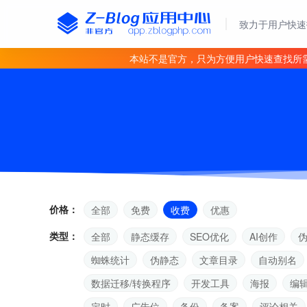
致力于用户快速
本站不是官方，只为方便用户快速查找所
价格：
全部
免费
收费
优惠
类型：
全部
静态缓存
SEO优化
AI创作
蜘蛛统计
伪静态
文章目录
自动别名
数据迁移/转换程序
开发工具
海报
编
定时
广告位
备份
备案
评论相关