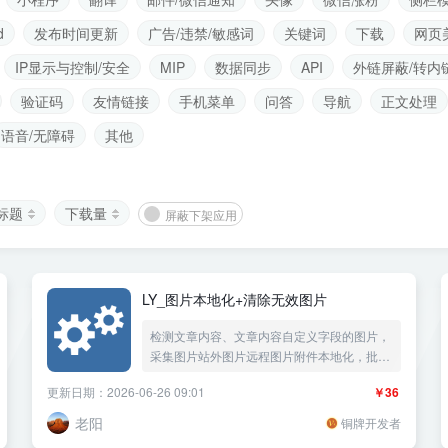
d
发布时间更新
广告/违禁/敏感词
关键词
下载
网页
IP显示与控制/安全
MIP
数据同步
API
外链屏蔽/转内
验证码
友情链接
手机菜单
问答
导航
正文处理
语音/无障碍
其他
标题
下载量
屏蔽下架应用
LY_图片本地化+清除无效图片
检测文章内容、文章内容自定义字段的图片，
采集图片站外图片远程图片附件本地化，批量
保存站外图片外链图片本地化，压缩改变图片
更新日期：2026-06-26 09:01
￥36
MD5值，检查清除无效图片、失效图片、不存
在的图片、过期图片。
老阳
铜牌开发者