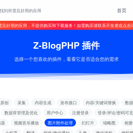
首页
找到所需且好用的应用
需且好用的应用，不提供购买和下载服务！如需购买请联系开发者或点击
Z-BlogPHP 插件
选择一个您喜欢的插件，看看它是否适合您的需求
伪原创
采集
内容生成
发布接口
内容/关键词替换
数
数据库管理及优化
用户中心
注册登录
登录/评论/密码可
辑器
视频音乐播放
图片附件处理
幻灯片
缩略图
相册
小程序
翻译
邮件/微信通知
头像
微信涨粉
侧栏