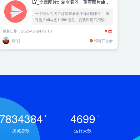
LY_文章图片灯箱查看器，重写图片alt与
title
一个强大的图片灯箱查看器图像浏览插件，重
写图片alt与图片title信息，安装即用不用设
置，文章与页面的图片自动播放查看插件(支
更新日期：2025-09-24 09:13
￥22
持旋转图片、放大图片缩小图片)，图片SEO
优化重写图片ALT信息：序号与标题与站名
老阳
铜牌开发者
7834384
+
4699
+
浏览总数
运行天数