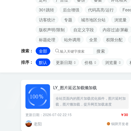
301跳转
后台增强
代码高亮/运行
Fee
访客统计
专题
城市地区分站
浏览量
版权声明/限制
自定义字段
内容过滤/屏蔽
标题处理
站外调用
全景
权限分配
搜索：
全部
搜索
排序：
默认
更新日期
价格
浏览量
LY_图片延迟加载懒加载
全站页面内的图片加载优化插件，图片延时加
载，图片懒加载，提升网页加载速度
更新日期：2026-07-02 22:15
￥30
老阳
铜牌开发者