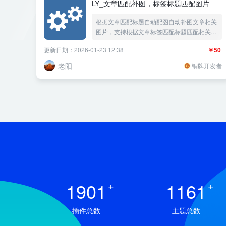
LY_文章匹配补图，标签标题匹配图片
根据文章匹配标题自动配图自动补图文章相关
图片，支持根据文章标签匹配标题匹配相关网
络图片，支持指定分类文章插入指定图片，支
更新日期：2026-01-23 12:38
￥50
持关键词文件夹自动匹配相关图片，自动插入
多张关键词匹配网络图片，随机填充已上传的
老阳
铜牌开发者
附件图片或者自宝义上传的图片，裁剪图片大
小，图片加上文章标题水印。
1901
+
1161
+
插件总数
主题总数