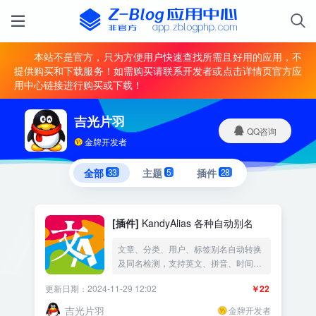
本站不是官方，只为方便用户快速查找所需且好用的应用，不
提供购买和下载服务！如需购买请联系开发者或点击详情页官方应
用中心链接进行购买或下载！
吉光片羽
QQ咨询
金牌开发者
全部
33
主题
5
插件
28
[插件]
KandyAlias 各种自动别名
文章、分类、用户、标签别名自动转换
及同名检测，支持英文、拼音、时间、
ID等
更新日期：2024-11-29 12:02
￥22
吉光片羽
金牌开发者