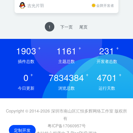
吉光片羽
金牌开发者
1
下一页
尾页
1903
+
1161
+
231
+
插件总数
主题总数
开发者总数
0
+
7834384
+
4701
+
今日更新
浏览总数
运行天数
Copyright © 2014-2026 深圳市南山区汇恒多辉网络工作室 版权所
有
粤ICP备17060957号
定制开发