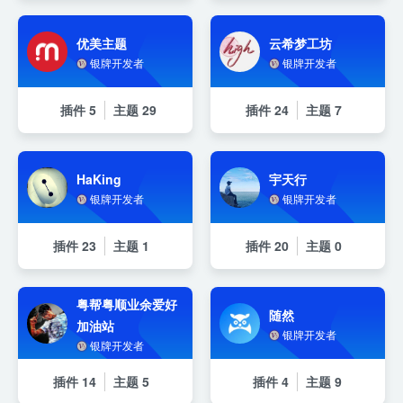
优美主题
云希梦工坊
银牌开发者
银牌开发者
插件
5
主题
29
插件
24
主题
7
HaKing
宇天行
银牌开发者
银牌开发者
插件
23
主题
1
插件
20
主题
0
粤帮粤顺业余爱好
随然
加油站
银牌开发者
银牌开发者
插件
14
主题
5
插件
4
主题
9