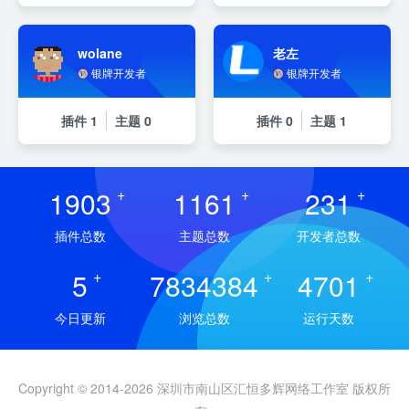
wolane
老左
银牌开发者
银牌开发者
插件
1
主题
0
插件
0
主题
1
1903
+
1161
+
231
+
插件总数
主题总数
开发者总数
5
+
7834384
+
4701
+
今日更新
浏览总数
运行天数
Copyright © 2014-2026 深圳市南山区汇恒多辉网络工作室 版权所