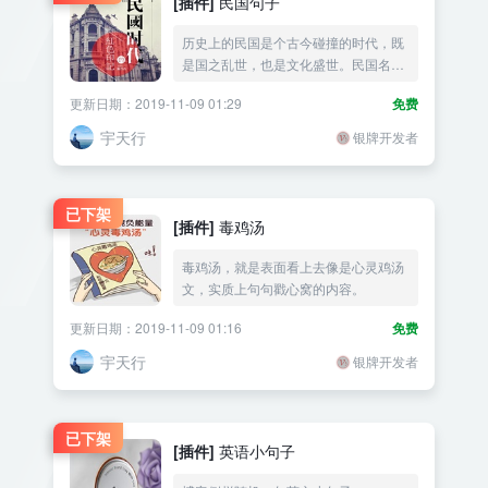
[插件]
民国句子
历史上的民国是个古今碰撞的时代，既
是国之乱世，也是文化盛世。民国名家
经典句子或惊艳或婉约。
更新日期：2019-11-09 01:29
免费
宇天行
银牌开发者
已下架
[插件]
毒鸡汤
毒鸡汤，就是表面看上去像是心灵鸡汤
文，实质上句句戳心窝的内容。
更新日期：2019-11-09 01:16
免费
宇天行
银牌开发者
已下架
[插件]
英语小句子