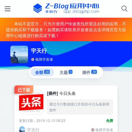
本站不是官方，只为方便用户快速查找所需且好用的应用，不
提供购买和下载服务！如需购买请联系开发者或点击详情页官方应
用中心链接进行购买或下载！
宇天行
银牌开发者
全部
20
主题
0
插件
20
已下架
[插件]
今日头条
通过天行数据接口开发的今日头条新闻
插件
更新日期：2019-12-10 09:23
免费
宇天行
银牌开发者