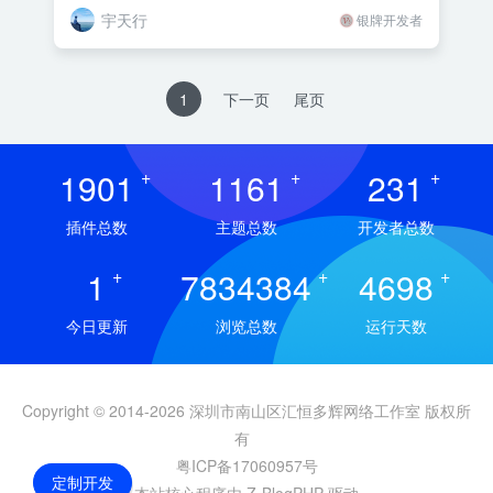
宇天行
银牌开发者
1
下一页
尾页
1901
+
1161
+
231
+
插件总数
主题总数
开发者总数
1
+
7834384
+
4698
+
今日更新
浏览总数
运行天数
Copyright © 2014-2026 深圳市南山区汇恒多辉网络工作室 版权所
有
粤ICP备17060957号
定制开发