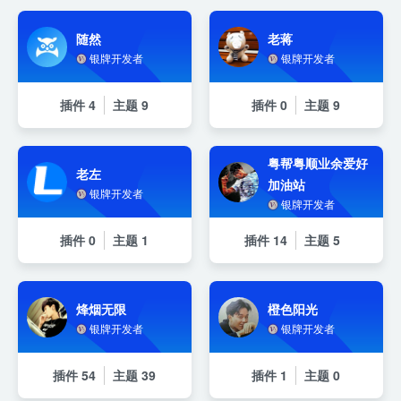
随然
老蒋
银牌开发者
银牌开发者
插件
4
主题
9
插件
0
主题
9
粤帮粤顺业余爱好
老左
加油站
银牌开发者
银牌开发者
插件
0
主题
1
插件
14
主题
5
烽烟无限
橙色阳光
银牌开发者
银牌开发者
插件
54
主题
39
插件
1
主题
0