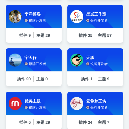
李洋博客
星岚工作室
银牌开发者
银牌开发者
插件
9
主题
29
插件
35
主题
57
宇天行
天狐
银牌开发者
银牌开发者
插件
20
主题
0
插件
1
主题
9
优美主题
云希梦工坊
银牌开发者
银牌开发者
插件
5
主题
29
插件
24
主题
7