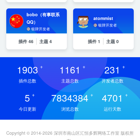
bobo（有事联系
atommist
QQ）
银牌开发者
银牌开发者
插件
46
主题
4
插件
1
主题
0
1903
+
1161
+
231
+
插件总数
主题总数
开发者总数
5
+
7834384
+
4701
+
今日更新
浏览总数
运行天数
Copyright © 2014-2026 深圳市南山区汇恒多辉网络工作室 版权所