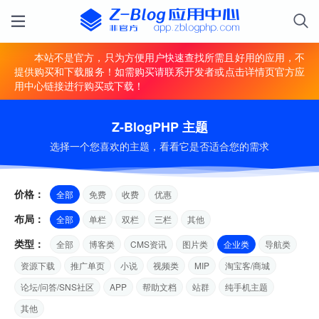
本站不是官方，只为方便用户快速查找所需且好用的应用，不
提供购买和下载服务！如需购买请联系开发者或点击详情页官方应
用中心链接进行购买或下载！
Z-BlogPHP 主题
选择一个您喜欢的主题，看看它是否适合您的需求
价格：
全部
免费
收费
优惠
布局：
全部
单栏
双栏
三栏
其他
类型：
全部
博客类
CMS资讯
图片类
企业类
导航类
资源下载
推广单页
小说
视频类
MIP
淘宝客/商城
论坛/问答/SNS社区
APP
帮助文档
站群
纯手机主题
其他