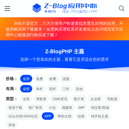
本站不是官方，只为方便用户快速查找所需且好用的应用，不
提供购买和下载服务！如需购买请联系开发者或点击详情页官方应
用中心链接进行购买或下载！
Z-BlogPHP 主题
选择一个您喜欢的主题，看看它是否适合您的需求
价格：
全部
免费
收费
优惠
布局：
全部
单栏
双栏
三栏
其他
类型：
全部
博客类
CMS资讯
图片类
企业类
导航类
资源下载
推广单页
小说
视频类
MIP
淘宝客/商城
论坛/问答/SNS社区
APP
帮助文档
站群
纯手机主题
其他