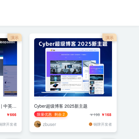
演示
演示
 | 中英法
Cyber超级博客 2025新主题
限量优惠
剩余 2
￥666
￥198
￥168
zbuser
铜牌开发者
铜牌开发者