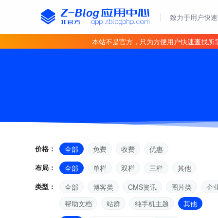
致力于用户快速
本站不是官方，只为方便用户快速查找所
价格：
全部
免费
收费
优惠
布局：
全部
单栏
双栏
三栏
其他
类型：
全部
博客类
CMS资讯
图片类
企
帮助文档
站群
纯手机主题
其他