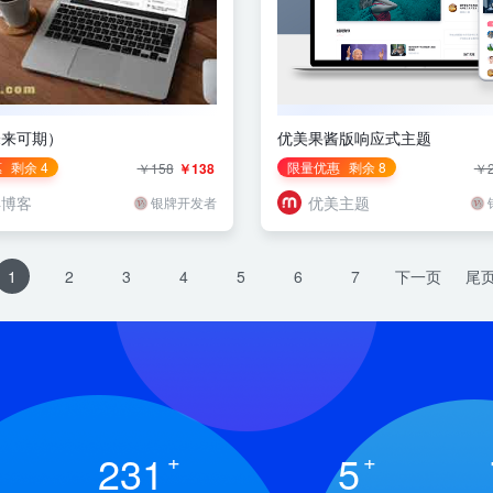
未来可期）
优美果酱版响应式主题
惠
剩余 4
限量优惠
剩余 8
￥158
￥138
￥2
洋博客
优美主题
银牌开发者
1
2
3
4
5
6
7
下一页
尾
231
+
5
+