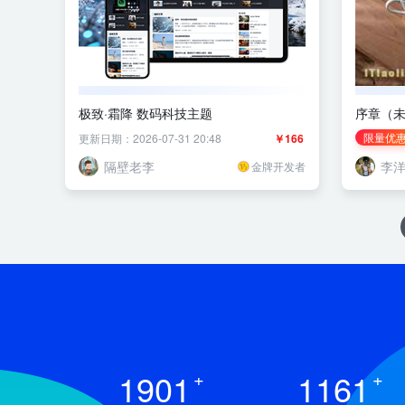
极致·霜降 数码科技主题
序章（
限量优
更新日期：2026-07-31 20:48
￥166
隔壁老李
李
金牌开发者
1901
+
1161
+