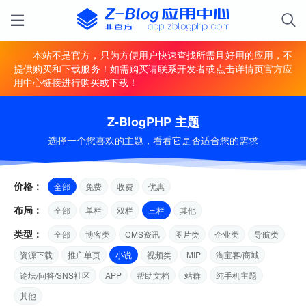
本站不是官方，只为方便用户快速查找所需且好用的应用，不
提供购买和下载服务！如需购买请联系开发者或点击详情页官方应
用中心链接进行购买或下载！
Z-BlogPHP 主题
选择一个您喜欢的主题，看看它是否适合您的需求
价格：
全部
免费
收费
优惠
布局：
全部
单栏
双栏
三栏
其他
类型：
全部
博客类
CMS资讯
图片类
企业类
导航类
资源下载
推广单页
小说
视频类
MIP
淘宝客/商城
论坛/问答/SNS社区
APP
帮助文档
站群
纯手机主题
其他