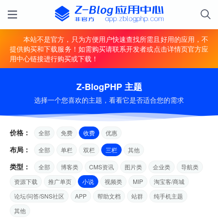
本站不是官方，只为方便用户快速查找所需且好用的应用，不
提供购买和下载服务！如需购买请联系开发者或点击详情页官方应
用中心链接进行购买或下载！
Z-BlogPHP 主题
选择一个您喜欢的主题，看看它是否适合您的需求
价格：
全部
免费
收费
优惠
布局：
全部
单栏
双栏
三栏
其他
类型：
全部
博客类
CMS资讯
图片类
企业类
导航类
资源下载
推广单页
小说
视频类
MIP
淘宝客/商城
论坛/问答/SNS社区
APP
帮助文档
站群
纯手机主题
其他