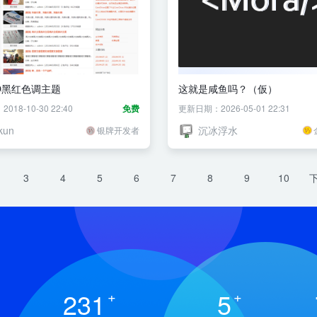
O黑红色调主题
这就是咸鱼吗？（仮）
18-10-30 22:40
免费
更新日期：2026-05-01 22:31
kun
沉冰浮水
银牌开发者
3
4
5
6
7
8
9
10
231
+
5
+