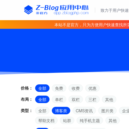
致力于用户快速
本站不是官方，只为方便用户快速查找所
价格：
全部
免费
收费
优惠
布局：
全部
单栏
双栏
三栏
其他
类型：
全部
博客类
CMS资讯
图片类
企
帮助文档
站群
纯手机主题
其他