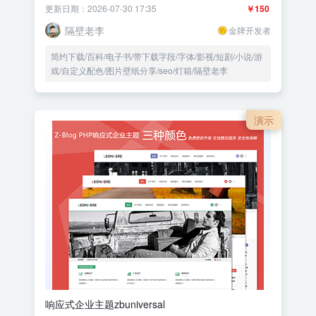
更新日期：2026-07-30 17:35
￥150
隔壁老李
金牌开发者
简约下载/百科/电子书/带下载字段/字体/影视/短剧/小说/游
戏/自定义配色/图片壁纸分享/seo/灯箱/隔壁老李
演示
响应式企业主题zbuniversal