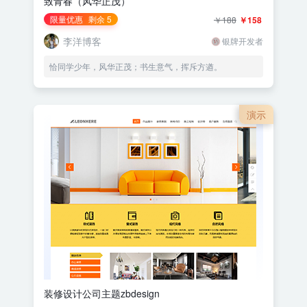
致青春（风华正茂）
限量优惠
剩余 5
￥188
￥158
李洋博客
银牌开发者
恰同学少年，风华正茂；书生意气，挥斥方遒。
演示
装修设计公司主题zbdesign