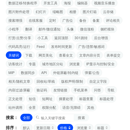
数据迁移/转换程序
开发工具
海报
编辑器
视频音乐播放
图片附件处理
幻灯片
缩略图
相册
图片灯箱
云存储
搜索增强
在线客服
定时
广告位
备份
备案
评论相关
小程序
翻译
邮件/微信通知
头像
微信涨粉
侧栏模块
打赏/点赞/分享
小工具
返回顶部
301跳转
后台增强
代码高亮/运行
Feed
发布时间更新
广告/违禁/敏感词
关键词
下载
网页美化
查看全文
文章内容分页
表单提交
访客统计
专题
城市地区分站
浏览量
IP显示与控制/安全
MIP
数据同步
API
外链屏蔽/转内链
弹窗/公告
相关/随机文章
回收站/草稿
版权声明/限制
自定义字段
内容过滤/屏蔽
验证码
友情链接
手机菜单
问答
导航
正文处理
短信
短网址
摘要处理
标题查重
标题处理
站外调用
全景
权限分配
语音/无障碍
其他
搜索：
全部
搜索
排序：
默认
更新日期
价格
浏览量
标题