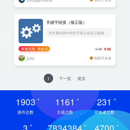
关键字链接（修正版）
为文章内容中的文字加上自定义链接
限量优惠
剩余 6
￥49
￥39
jues
铜牌开发者
1
下一页
尾页
1903
+
1161
+
231
+
插件总数
主题总数
开发者总数
3
+
7834384
+
4700
+