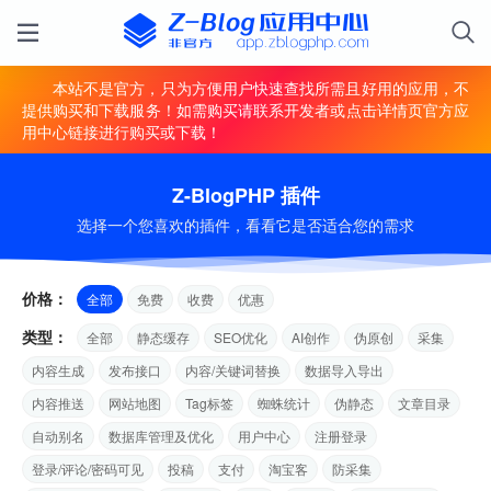
本站不是官方，只为方便用户快速查找所需且好用的应用，不
提供购买和下载服务！如需购买请联系开发者或点击详情页官方应
用中心链接进行购买或下载！
Z-BlogPHP 插件
选择一个您喜欢的插件，看看它是否适合您的需求
价格：
全部
免费
收费
优惠
类型：
全部
静态缓存
SEO优化
AI创作
伪原创
采集
内容生成
发布接口
内容/关键词替换
数据导入导出
内容推送
网站地图
Tag标签
蜘蛛统计
伪静态
文章目录
自动别名
数据库管理及优化
用户中心
注册登录
登录/评论/密码可见
投稿
支付
淘宝客
防采集