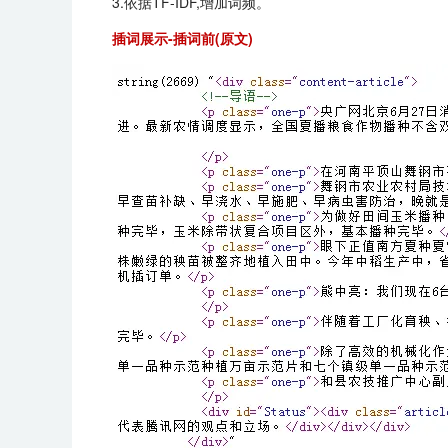
3.依据TF-IDF,增加词频。
插词展示-插词前(原文)