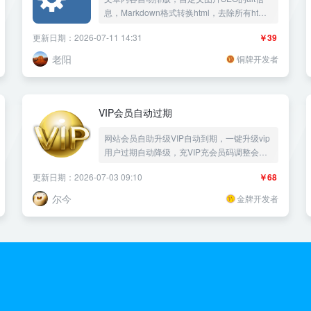
息，Markdown格式转换html，去除所有html
标签多余的style属性，不再为麻烦复制粘贴内
更新日期：2026-07-11 14:31
￥39
容出现的大量沉余style信息，处理采集出现的
一些符号空格，段落首行缩进，随机段落变色
老阳
铜牌开发者
VIP会员自动过期
网站会员自助升级VIP自动到期，一键升级vip
用户过期自动降级，充VIP充会员码调整会员
等级用户组会员充值有效期网站VIP续费续期
更新日期：2026-07-03 09:10
￥68
黄金会员制——《益吾库》尔今作品
尔今
金牌开发者