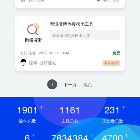
新浪微博热搜榜小工具
新浪微博热搜榜小工具
更新日期：2020-02-21 10:44
免费
流年-恒辉建站
本站站长
1
下一页
尾页
1901
+
1161
+
231
+
插件总数
主题总数
开发者总数
6
+
7834384
+
4700
+