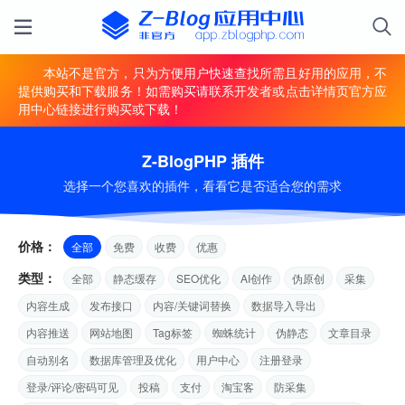
本站不是官方，只为方便用户快速查找所需且好用的应用，不
提供购买和下载服务！如需购买请联系开发者或点击详情页官方应
用中心链接进行购买或下载！
Z-BlogPHP 插件
选择一个您喜欢的插件，看看它是否适合您的需求
价格：
全部
免费
收费
优惠
类型：
全部
静态缓存
SEO优化
AI创作
伪原创
采集
内容生成
发布接口
内容/关键词替换
数据导入导出
内容推送
网站地图
Tag标签
蜘蛛统计
伪静态
文章目录
自动别名
数据库管理及优化
用户中心
注册登录
登录/评论/密码可见
投稿
支付
淘宝客
防采集