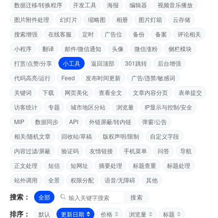
数据迁移/转换程序
开发工具
海报
编辑器
视频音乐播放
图片附件处理
幻灯片
缩略图
相册
图片灯箱
云存储
搜索增强
在线客服
定时
广告位
备份
备案
评论相关
小程序
翻译
邮件/微信通知
头像
微信涨粉
侧栏模块
打赏/点赞/分享
小工具
返回顶部
301跳转
后台增强
代码高亮/运行
Feed
发布时间更新
广告/违禁/敏感词
关键词
下载
网页美化
查看全文
文章内容分页
表单提交
访客统计
专题
城市地区分站
浏览量
IP显示与控制/安全
MIP
数据同步
API
外链屏蔽/转内链
弹窗/公告
相关/随机文章
回收站/草稿
版权声明/限制
自定义字段
内容过滤/屏蔽
验证码
友情链接
手机菜单
问答
导航
正文处理
短信
短网址
摘要处理
标题查重
标题处理
站外调用
全景
权限分配
语音/无障碍
其他
搜索：
全部
搜索
排序：
默认
更新日期
价格
浏览量
标题