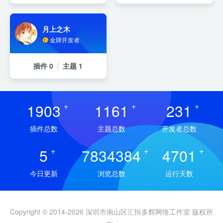
月上之木
金牌开发者
插件
0
主题
1
1903
+
1161
+
231
+
插件总数
主题总数
开发者总数
5
+
7834384
+
4701
+
今日更新
浏览总数
运行天数
Copyright © 2014-2026 深圳市南山区汇恒多辉网络工作室 版权所