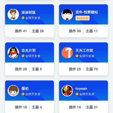
流年-恒辉建站
涂涂研版
金牌开发者
本站站长
插件
41
主题
26
插件
30
主题
11
吉光片羽
天兴工作室
金牌开发者
金牌开发者
插件
28
主题
5
插件
25
主题
70
墨初
toyean
金牌开发者
金牌开发者
插件
18
主题
4
插件
14
主题
21