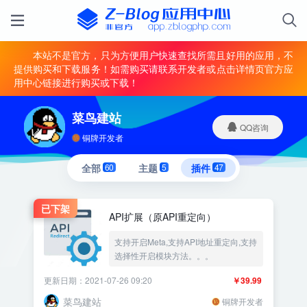
本站不是官方，只为方便用户快速查找所需且好用的应用，不
提供购买和下载服务！如需购买请联系开发者或点击详情页官方应
用中心链接进行购买或下载！
菜鸟建站
QQ咨询
铜牌开发者
全部
60
主题
5
插件
47
已下架
API扩展（原API重定向）
支持开启Meta,支持API地址重定向,支持
选择性开启模块方法。。。
更新日期：2021-07-26 09:20
￥39.99
菜鸟建站
铜牌开发者