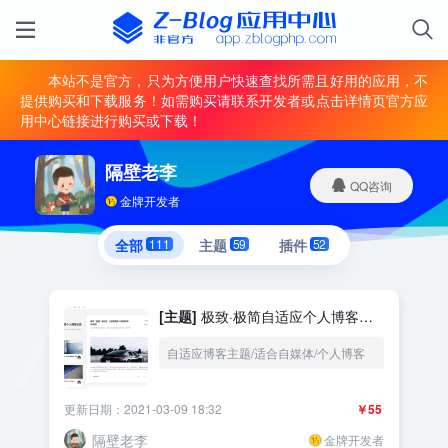
本站不是官方，只为方便用户快速查找所需且好用的应用，不
提供购买和下载服务！如需购买请联系开发者或点击详情页官方应
用中心链接进行购买或下载！
隔壁老李
QQ咨询
金牌开发者
全部
111
主题
59
插件
52
[主题]
极致·极简自适应个人博客主
题
自适应博客主题/适合自媒体/个人博客
更新日期：2021-03-09 18:32
￥55
隔壁老李
金牌开发者