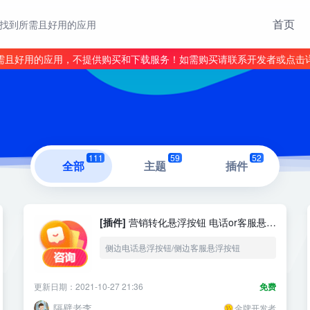
首页
找到所需且好用的应用
需且好用的应用，不提供购买和下载服务！如需购买请联系开发者或点击
111
59
52
全部
主题
插件
[插件]
营销转化悬浮按钮 电话or客服悬浮
按钮
侧边电话悬浮按钮/侧边客服悬浮按钮
更新日期：2021-10-27 21:36
免费
隔壁老李
金牌开发者