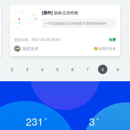
[插件]
鼠标点击特效
一个添加鼠标点击特效的不算插件的插件
更新日期：2021-03-25 09:04
免费
隔壁老李
金牌开发者
2
3
4
5
6
7
8
9
231
+
3
+