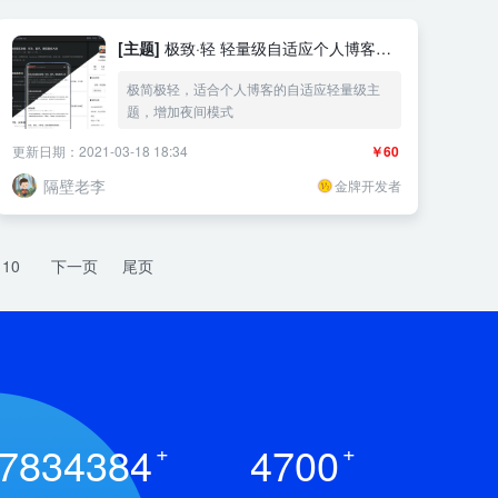
[主题]
极致·轻 轻量级自适应个人博客主
题
极简极轻，适合个人博客的自适应轻量级主
题，增加夜间模式
更新日期：2021-03-18 18:34
￥60
隔壁老李
金牌开发者
10
下一页
尾页
7834384
+
4700
+