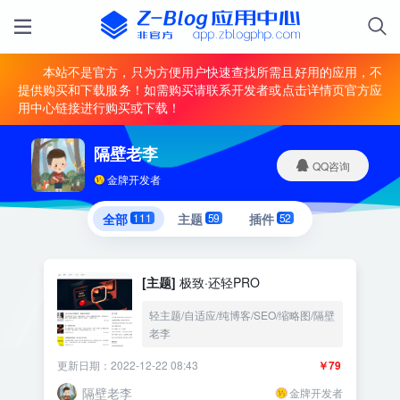
本站不是官方，只为方便用户快速查找所需且好用的应用，不
提供购买和下载服务！如需购买请联系开发者或点击详情页官方应
用中心链接进行购买或下载！
隔壁老李
QQ咨询
金牌开发者
全部
111
主题
59
插件
52
[主题]
极致·还轻PRO
轻主题/自适应/纯博客/SEO/缩略图/隔壁
老李
更新日期：2022-12-22 08:43
￥79
隔壁老李
金牌开发者