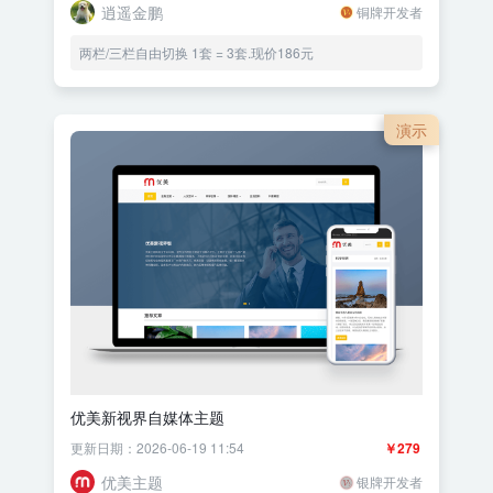
逍遥金鹏
铜牌开发者
两栏/三栏自由切换 1套 = 3套.现价186元
演示
优美新视界自媒体主题
更新日期：2026-06-19 11:54
￥279
优美主题
银牌开发者