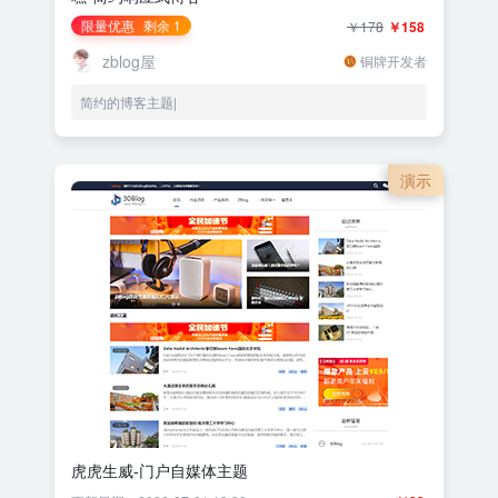
限量优惠
剩余 1
￥178
￥158
zblog屋
铜牌开发者
简约的博客主题|
演示
虎虎生威-门户自媒体主题