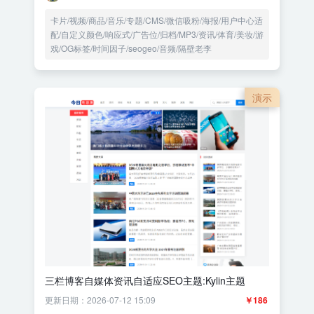
卡片/视频/商品/音乐/专题/CMS/微信吸粉/海报/用户中心适
配/自定义颜色/响应式/广告位/归档/MP3/资讯/体育/美妆/游
戏/OG标签/时间因子/seogeo/音频/隔壁老李
演示
三栏博客自媒体资讯自适应SEO主题:Kylin主题
更新日期：2026-07-12 15:09
￥186