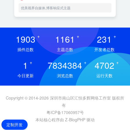
优美视界自媒体,博客响应式主题
1903
+
1161
+
231
+
插件总数
主题总数
开发者总数
1
+
7834384
+
4702
+
今日更新
浏览总数
运行天数
Copyright © 2014-2026 深圳市南山区汇恒多辉网络工作室 版权所
有
粤ICP备17060957号
本站核心程序由 Z-BlogPHP 驱动
定制开发