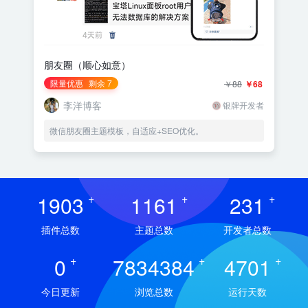
朋友圈（顺心如意）
限量优惠
剩余 7
￥88
￥68
李洋博客
银牌开发者
微信朋友圈主题模板，自适应+SEO优化。
1903
+
1161
+
231
+
插件总数
主题总数
开发者总数
0
+
7834384
+
4701
+
今日更新
浏览总数
运行天数