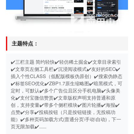
主题特点：
✔️三栏主题 简约轻快
✔️轻仿稀土掘金
✔️文章目录索引
✔️文章页左侧工具栏
✔️沉浸阅读模式
✔️友好的SEO
✔️
插入个性CLASS（低配版模板伪原创）
✔️搜索伪静态
✔️标签SEO优化
✔️ZBP1.7原生缩略图
✔️暗黑模式，可
定时，可默认
✔️多个广告位且区分手机电脑
✔️头像美
化
✔️支付宝微信赞赏
✔️文章版权声明支持普通和原
创，支持变量
✔️带多个侧栏模块
✔️图片轮播
✔️海报
✔️
点赞
✔️分享
✔️投稿按钮（只是按钮链接，无投稿功
能）
✔️多种页码加载方式(普通分页\手动\自动)，下一
页无限加载
✔️......