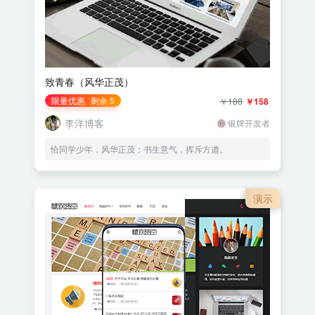
致青春（风华正茂）
限量优惠
剩余 5
￥188
￥158
李洋博客
银牌开发者
恰同学少年，风华正茂；书生意气，挥斥方遒。
演示