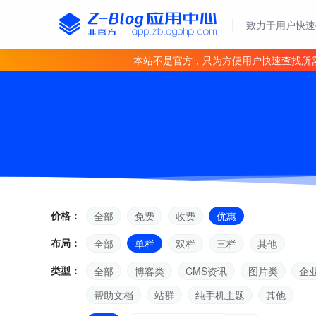
致力于用户快速
本站不是官方，只为方便用户快速查找所
价格：
全部
免费
收费
优惠
布局：
全部
单栏
双栏
三栏
其他
类型：
全部
博客类
CMS资讯
图片类
企
帮助文档
站群
纯手机主题
其他