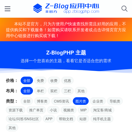
本站不是官方，只为方便用户快速查找所需且好用的应用，不
提供购买和下载服务！如需购买请联系开发者或点击详情页官方应
用中心链接进行购买或下载！
Z-BlogPHP 主题
选择一个您喜欢的主题，看看它是否适合您的需求
价格：
全部
免费
收费
优惠
布局：
全部
单栏
双栏
三栏
其他
类型：
全部
博客类
CMS资讯
图片类
企业类
导航类
资源下载
推广单页
小说
视频类
MIP
淘宝客/商城
论坛/问答/SNS社区
APP
帮助文档
站群
纯手机主题
其他