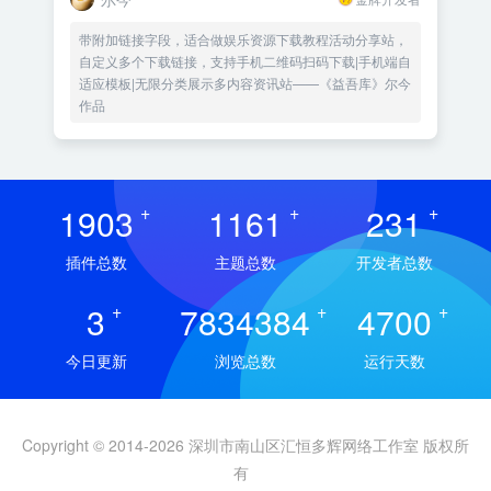
带附加链接字段，适合做娱乐资源下载教程活动分享站，
自定义多个下载链接，支持手机二维码扫码下载|手机端自
适应模板|无限分类展示多内容资讯站——《益吾库》尔今
作品
1903
+
1161
+
231
+
插件总数
主题总数
开发者总数
3
+
7834384
+
4700
+
今日更新
浏览总数
运行天数
Copyright © 2014-2026 深圳市南山区汇恒多辉网络工作室 版权所
有