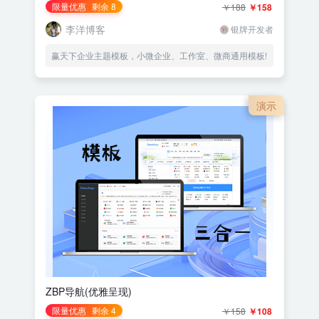
限量优惠
剩余 8
￥188
￥158
李洋博客
银牌开发者
赢天下企业主题模板，小微企业、工作室、微商通用模板!
演示
ZBP导航(优雅呈现)
限量优惠
剩余 4
￥158
￥108